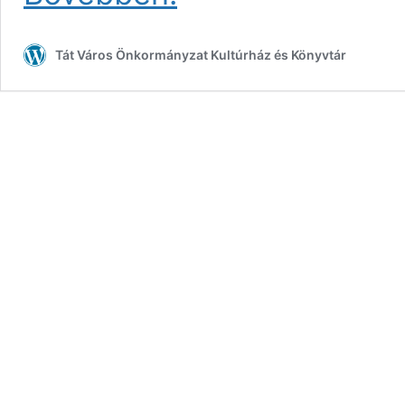
Divatműhely
varrótanfolyama
Tát Város Önkormányzat Kultúrház és Könyvtár
november
17-
től
(ELMARAD)