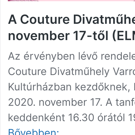
A Couture Divatműhe
november 17-től (E
Az érvényben lévő rendel
Couture Divatműhely Varró
Kultúrházban kezdőknek, 
2020. november 17. A tanf
keddenként 16.30 órától 1
A
Bővebben:
Couture