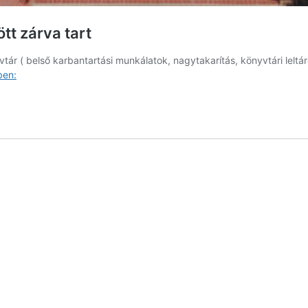
tt zárva tart
yvtár ( belső karbantartási munkálatok, nagytakarítás, könyvtári lelt
A
ben:
Kultúrház
július
8
és
augusztus
11
között
zárva
tart