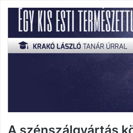
A szénszálgyártás k