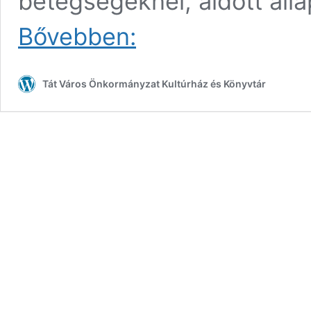
betegségeknél, áldott álla
Hangfürdő
Bővebben:
gonggal
és
hangtálakkal
Tát Város Önkormányzat Kultúrház és Könyvtár
március
15-
én