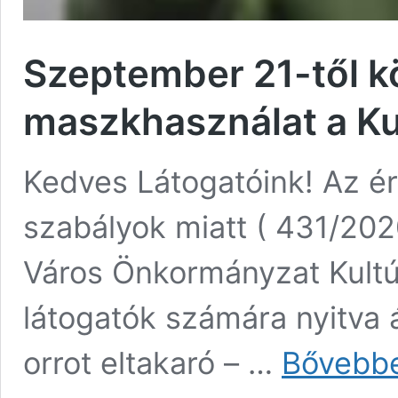
Szeptember 21-től k
maszkhasználat a K
Kedves Látogatóink! Az é
szabályok miatt ( 431/2020
Város Önkormányzat Kultú
látogatók számára nyitva á
orrot eltakaró – …
Bővebb