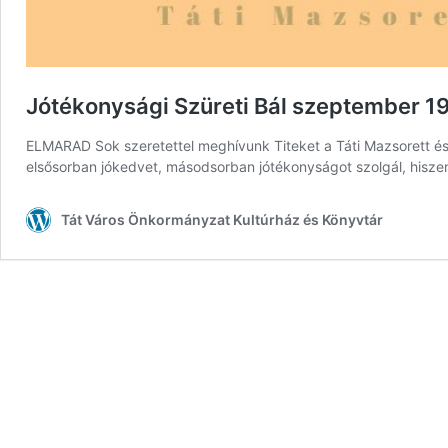
Jótékonysági Szüreti Bál szeptember 1
ELMARAD Sok szeretettel meghívunk Titeket a Táti Mazsorett és 
elsősorban jókedvet, másodsorban jótékonyságot szolgál, hisze
Tát Város Önkormányzat Kultúrház és Könyvtár