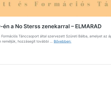
9-én a No Sterss zenekarral – ELMARAD
Formációs Tánccsoport által szervezett Szüreti Bálba, amelyet az á
Jótékonysági
n reméljük, hozzásegít további …
Bővebben:
Szüreti
Bál
szeptember
19-
én
a
No
Sterss
zenekarral
–
ELMARAD