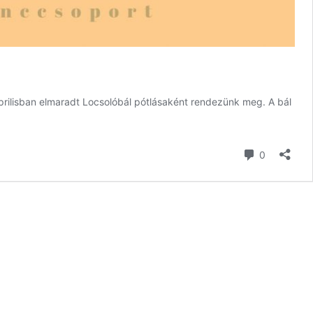
prilisban elmaradt Locsolóbál pótlásaként rendezünk meg. A bál
hozzászól
0