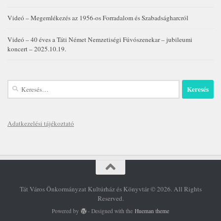
Videó – Megemlékezés az 1956-os Forradalom és Szabadságharcról
Videó – 40 éves a Táti Német Nemzetiségi Fúvószenekar – jubileumi
koncert – 2025.10.19.
Keresés:
Adatkezelési tájékoztató
Tát Város Önkormányzat Kultúrház és Könyvtár © 2026. All Rights
Reserved.
Powered by
- Designed with the
Hueman theme