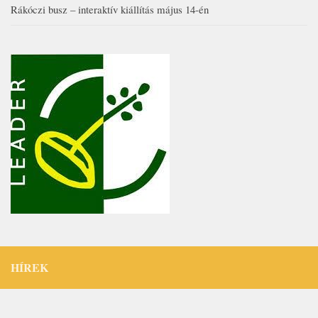
Rákóczi busz – interaktív kiállítás május 14-én
HÍREK