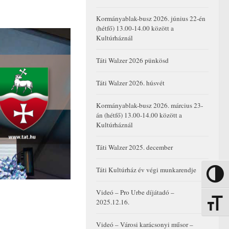
Kormányablak-busz 2026. június 22-én
(hétfő) 13.00-14.00 között a
Kultúrháznál
Táti Walzer 2026 pünkösd
Táti Walzer 2026. húsvét
Kormányablak-busz 2026. március 23-
án (hétfő) 13.00-14.00 között a
Kultúrháznál
Táti Walzer 2025. december
Táti Kultúrház év végi munkarendje
Nagy kon
Videó – Pro Urbe díjátadó –
2025.12.16.
Betűmére
Videó – Városi karácsonyi műsor –