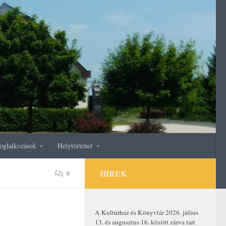
oglalkozások
Helytörténet
HÍREK
0
A Kultúrház és Könyvtár 2026. július
13. és augusztus 16. között zárva tart