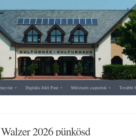
önyvtár
Digitális Jólét Pont
Művészeti csoportok
További f
i Walzer 2026 pünkösd