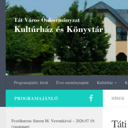
Skip to content
Programajánló, hírek
Éves eseménynaptár
Kultúrház
K
PROGRAMAJÁNLÓ
HÍREK
Tát
Festőkurzus Simon M. Veronikával – 2026.07.19.
(vasárnap)