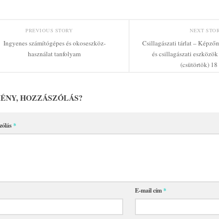
PREVIOUS STORY
NEXT STO
Ingyenes számítógépes és okoseszköz-
Csillagászati tárlat – Képzőm
használat tanfolyam
és csillagászati eszközök
(csütörtök) 18
ÉNY, HOZZÁSZÓLÁS?
zólás
*
E-mail cím
*