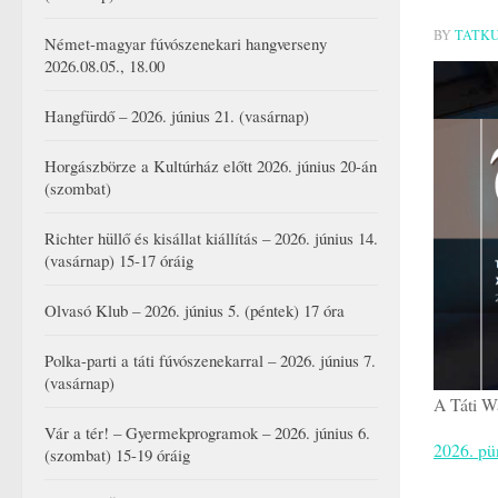
BY
TATK
Német-magyar fúvószenekari hangverseny
2026.08.05., 18.00
Hangfürdő – 2026. június 21. (vasárnap)
Horgászbörze a Kultúrház előtt 2026. június 20-án
(szombat)
Richter hüllő és kisállat kiállítás – 2026. június 14.
(vasárnap) 15-17 óráig
Olvasó Klub – 2026. június 5. (péntek) 17 óra
Polka-parti a táti fúvószenekarral – 2026. június 7.
(vasárnap)
A Táti Wa
Vár a tér! – Gyermekprogramok – 2026. június 6.
2026. pü
(szombat) 15-19 óráig