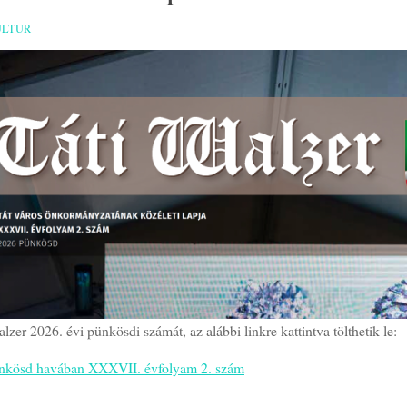
ULTUR
lzer 2026. évi pünkösdi számát, az alábbi linkre kattintva tölthetik le:
nkösd havában XXXVII. évfolyam 2. szám