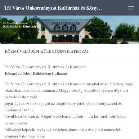
Tát Város Önkormányzat Kultúrház és Könyvtár
Skip to content
KÖZMŰVELŐDÉSI KÜLDETÉSNYILATKOZAT
Tát Város Önkormányzat Kultúrház és Könyvtár
Közművelődési Küldetésnyilatkozat
Tát Város Önkormányzat Kultúrház és Könyvtár meghatározó feladata, hogy
biztosítsa az emberek számára a Magyarország Alaptörvényében rögzített
művelődéshez való
jogát. Igyekszik ezt a jogot az alaptörvény értelmében kiterjeszteni és
általánossá tenni.
Továbbá a szintén az Alaptörvényben rögzített „… a kulturális értékek a
nemzet közös
örökségét képezik, melynek védelme, fenntartása és a jövő nemzedék
számára való megőrzése