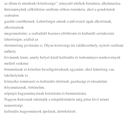
az állam és mindenki kötelessége”, irányadó értékek betartása, alkalmazása.
Intézményünk célkitűzése szellemi otthon teremtése, ahol a gondolatok
szabadon
gazdát cserélhetnek. Lehetőséget adunk a művészeti ágak alkotóinak,
alkotásainak
megismerésére; a szabadidő hasznos eltöltésére és kulturált szórakozási
lehetőségre, ezáltal az
életminőség javítására is. Olyan közösségi tér, találkozóhely, nyitott szellemi
műhely
kívánunk lenni, amely helyet kínál kulturális és tudományos rendezvények
mellett szakmai
fórumoknak és kötetlen beszélgetéseknek egyaránt; ahol lehetőség van
lakóhelyünk és
környéke természeti és kulturális életének, gazdasági és társadalmi
folyamatainak, történelmi,
néprajzi hagyományainak kutatására és bemutatására.
Nagyon fontosnak tekintjük a településünkön még jelen lévő német
nemzetiségi
kulturális hagyományok ápolását, átörökítését.