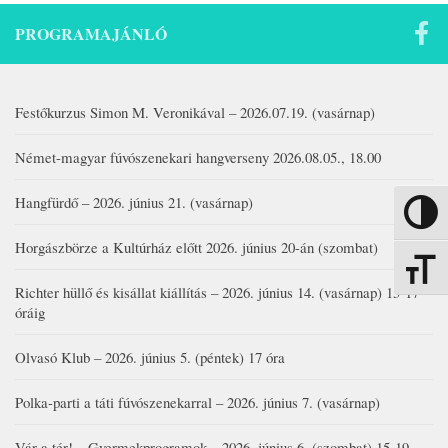
PROGRAMAJÁNLÓ
Festőkurzus Simon M. Veronikával – 2026.07.19. (vasárnap)
Német-magyar fúvószenekari hangverseny 2026.08.05., 18.00
Hangfürdő – 2026. június 21. (vasárnap)
Nagy kon
Horgászbörze a Kultúrház előtt 2026. június 20-án (szombat)
Betűmére
Richter hüllő és kisállat kiállítás – 2026. június 14. (vasárnap) 15-17
óráig
Olvasó Klub – 2026. június 5. (péntek) 17 óra
Polka-parti a táti fúvószenekarral – 2026. június 7. (vasárnap)
Vár a tér! – Gyermekprogramok – 2026. június 6. (szombat) 15-19