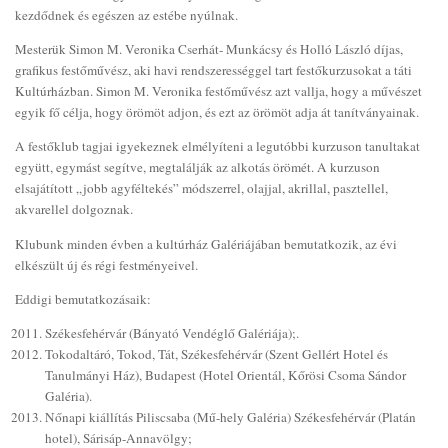
kezdődnek és egészen az estébe nyúlnak.
Mesterük Simon M. Veronika Cserhát- Munkácsy és Holló László díjas,
grafikus festőművész, aki havi rendszerességgel tart festőkurzusokat a táti
Kultúrházban. Simon M. Veronika festőművész azt vallja, hogy a művészet
egyik fő célja, hogy örömöt adjon, és ezt az örömöt adja át tanítványainak.
A festőklub tagjai igyekeznek elmélyíteni a legutóbbi kurzuson tanultakat
együtt, egymást segítve, megtalálják az alkotás örömét. A kurzuson
elsajátított „jobb agyféltekés” módszerrel, olajjal, akrillal, pasztellel,
akvarellel dolgoznak.
Klubunk minden évben a kultúrház Galériájában bemutatkozik, az évi
elkészült új és régi festményeivel.
Eddigi bemutatkozásaik:
Székesfehérvár (Bányató Vendéglő Galériája);.
Tokodaltáró, Tokod, Tát, Székesfehérvár (Szent Gellért Hotel és
Tanulmányi Ház), Budapest (Hotel Orientál, Kőrösi Csoma Sándor
Galéria).
Nőnapi kiállítás Piliscsaba (Mű-hely Galéria) Székesfehérvár (Platán
hotel), Sárisáp-Annavölgy;