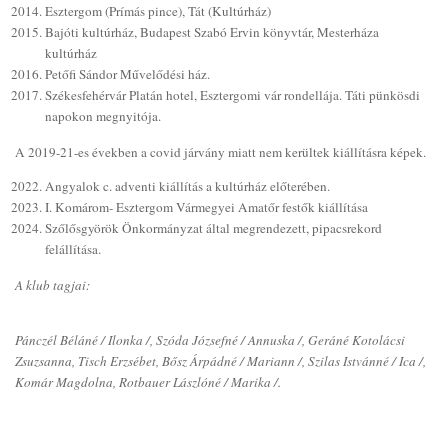
Esztergom (Prímás pince), Tát (Kultúrház)
Bajóti kultúrház, Budapest Szabó Ervin könyvtár, Mesterháza
kultúrház
Petőfi Sándor Művelődési ház.
Székesfehérvár Platán hotel, Esztergomi vár rondellája. Táti pünkösdi
napokon megnyitója.
A 2019-21-es években a covid járvány miatt nem kerültek kiállításra képek.
Angyalok c. adventi kiállítás a kultúrház előterében.
I. Komárom- Esztergom Vármegyei Amatőr festők kiállítása
Szőlősgyörök Önkormányzat által megrendezett, pipacsrekord
felállítása.
A klub tagjai:
Pánczél Béláné / Ilonka /, Szóda Józsefné / Annuska /, Geráné Kotolácsi
Zsuzsanna, Tisch Erzsébet, Bősz Árpádné / Mariann /, Szilas Istvánné / Ica /,
Komár Magdolna, Rotbauer Lászlóné / Marika /.