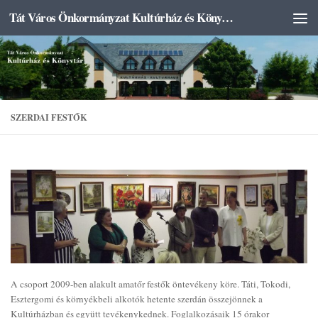
Tát Város Önkormányzat Kultúrház és Könyvtár
Skip to content
SZERDAI FESTŐK
A csoport 2009-ben alakult amatőr festők öntevékeny köre. Táti, Tokodi,
Esztergomi és környékbeli alkotók hetente szerdán összejönnek a
Kultúrházban és együtt tevékenykednek. Foglalkozásaik 15 órakor