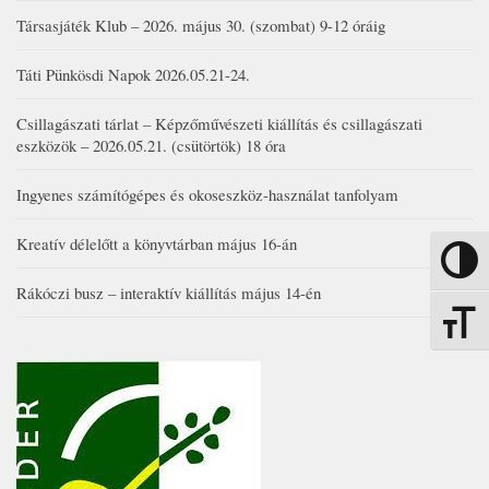
Társasjáték Klub – 2026. május 30. (szombat) 9-12 óráig
Táti Pünkösdi Napok 2026.05.21-24.
Csillagászati tárlat – Képzőművészeti kiállítás és csillagászati
eszközök – 2026.05.21. (csütörtök) 18 óra
Ingyenes számítógépes és okoseszköz-használat tanfolyam
Kreatív délelőtt a könyvtárban május 16-án
Nagy kon
Rákóczi busz – interaktív kiállítás május 14-én
Betűmére