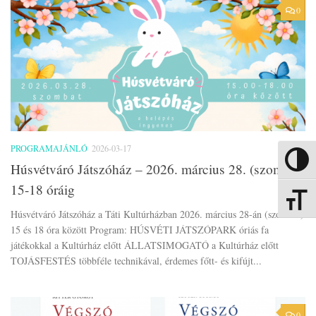
0
PROGRAMAJÁNLÓ
2026-03-17
Nagy kon
Húsvétváró Játszóház – 2026. március 28. (szombat)
15-18 óráig
Betűmére
Húsvétváró Játszóház a Táti Kultúrházban 2026. március 28-án (szombat)
15 és 18 óra között Program: HÚSVÉTI JÁTSZÓPARK óriás fa
játékokkal a Kultúrház előtt ÁLLATSIMOGATÓ a Kultúrház előtt
TOJÁSFESTÉS többféle technikával, érdemes főtt- és kifújt...
0