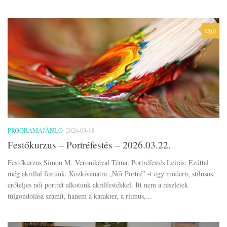
0
PROGRAMAJÁNLÓ
2026-03-18
Festőkurzus – Portréfestés – 2026.03.22.
Festőkurzus Simon M. Veronikával Téma: Portréfestés Leírás: Ezúttal
még akrillal festünk. Közkívánatra „Női Portré” -t egy modern, stílusos,
erőteljes női portrét alkotunk akrilfestékkel. Itt nem a részletek
túlgondolása számít, hanem a karakter, a ritmus,...