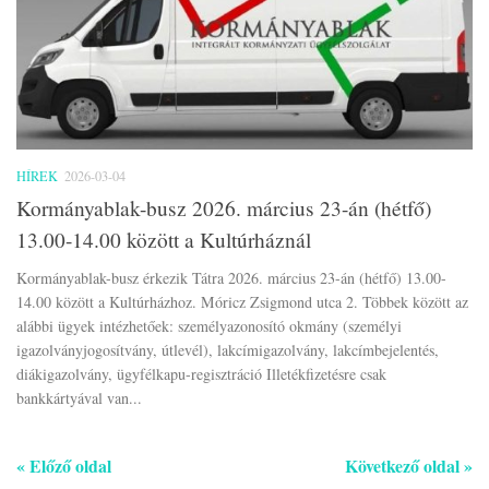
HÍREK
2026-03-04
Kormányablak-busz 2026. március 23-án (hétfő)
13.00-14.00 között a Kultúrháznál
Kormányablak-busz érkezik Tátra 2026. március 23-án (hétfő) 13.00-
14.00 között a Kultúrházhoz. Móricz Zsigmond utca 2. Többek között az
alábbi ügyek intézhetőek: személyazonosító okmány (személyi
igazolványjogosítvány, útlevél), lakcímigazolvány, lakcímbejelentés,
diákigazolvány, ügyfélkapu-regisztráció Illetékfizetésre csak
bankkártyával van...
« Előző oldal
Következő oldal »