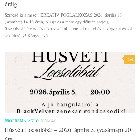
óráig
Színezd ki a mesét! KREATÍV FOGLALKOZÁS 2026. április 18.
(szombat) 14-18 óráig A rajz és a mese egy délután erejéig
összeolvad! Gyere, és alkoss velünk – vár a kreativitás, a képzelet és sok-
sok élmény! Könyvjelző...
0
PROGRAMAJÁNLÓ
2026-04-01
Húsvéti Locsolóbál – 2026. április 5. (vasárnap) 20
óra