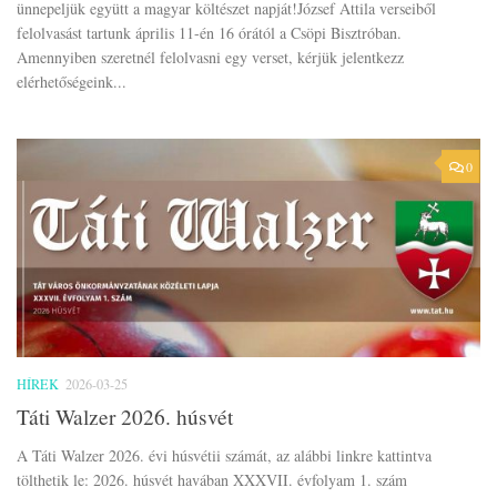
ünnepeljük együtt a magyar költészet napját!József Attila verseiből
felolvasást tartunk április 11-én 16 órától a Csöpi Bisztróban.
Amennyiben szeretnél felolvasni egy verset, kérjük jelentkezz
elérhetőségeink...
0
HÍREK
2026-03-25
Táti Walzer 2026. húsvét
A Táti Walzer 2026. évi húsvétii számát, az alábbi linkre kattintva
tölthetik le: 2026. húsvét havában XXXVII. évfolyam 1. szám