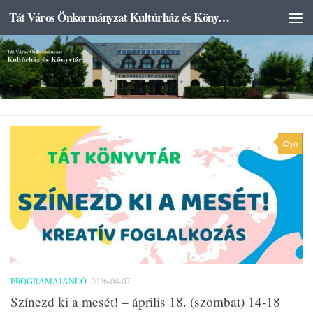
Tát Város Önkormányzat Kultúrház és Könyvtár
Skip to content
0
PROGRAMAJÁNLÓ
2026-04-07
Színezd ki a mesét! – április 18. (szombat) 14-18