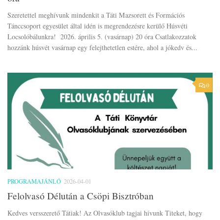
Szeretettel meghívunk mindenkit a Táti Mazsorett és Formációs
Tánccsoport egyesület által idén is megrendezésre kerülő Húsvéti
Locsolóbálunkra! 2026. április 5. (vasárnap) 20 óra Csatlakozzatok
hozzánk húsvét vasárnap egy felejthetetlen estére, ahol a jókedv és...
0
PROGRAMAJÁNLÓ
2026-04-01
Felolvasó Délután a Csöpi Bisztróban
Kedves versszerető Tátiak! Az Olvasóklub tagjai hívunk Titeket, hogy