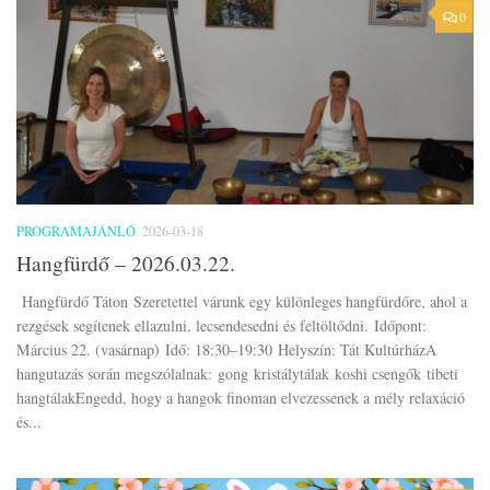
0
PROGRAMAJÁNLÓ
2026-03-18
Hangfürdő – 2026.03.22.
Hangfürdő Táton Szeretettel várunk egy különleges hangfürdőre, ahol a
rezgések segítenek ellazulni, lecsendesedni és feltöltődni. Időpont:
Március 22. (vasárnap) Idő: 18:30–19:30 Helyszín: Tát KultúrházA
hangutazás során megszólalnak: gong kristálytálak koshi csengők tibeti
hangtálakEngedd, hogy a hangok finoman elvezessenek a mély relaxáció
és...