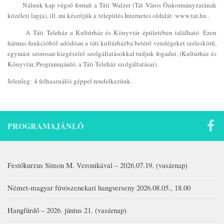
Nálunk kap végső formát a Táti Walzer (Tát Város Önkormányzatának
közéleti lapja), ill. mi készítjük a település Internetes oldalát: www.tat.hu .
A Táti Teleház a Kultúrház és Könyvtár épületében található. Ezen
hármas funkcióból adódóan a táti kultúrházba betérő vendégeket széleskörű,
egymást szorosan kiegészítő szolgáltatásokkal tudjuk fogadni. (Kultúrház és
Könyvtár, Programajánló, a Táti Teleház szolgáltatásai).
Jelenleg: 4 felhasználói géppel rendelkezünk.
PROGRAMAJÁNLÓ
Festőkurzus Simon M. Veronikával – 2026.07.19. (vasárnap)
Német-magyar fúvószenekari hangverseny 2026.08.05., 18.00
Hangfürdő – 2026. június 21. (vasárnap)