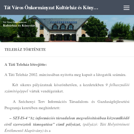
Tát Város Önkormányzat Kultúrház és Könyvtár
Skip to content
TELEHÁZ TÖRTÉNETE
A Táti Teleház létrejötte:
A Táti Teleház 2002. márciusában nyitotta meg kapuit a látogatók számára.
Két sikeres pályázatnak köszönhetően, a kezdetekben
9 felhasználói
számítógéppel
vártuk vendégeinket.
A Széchenyi Terv Információs Társadalom- és Gazdaságfejlesztési
Programja keretében meghirdetett:
– SZT-IS-4 “Az információs társadalom megvalósításában közreműködő
civil szervezetek támogatása” című pályázat,
(pályázó: Táti Helytörténeti
Értékmentő Alapítvány)
és a