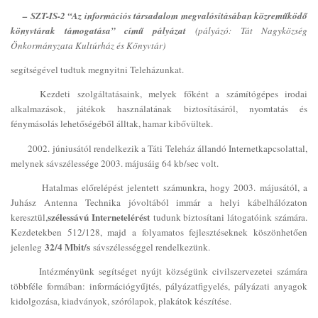
–
SZT-IS-2 “Az információs társadalom megvalósításában közreműködő
könyvtárak támogatása” című pályázat
(pályázó: Tát Nagyközség
Önkormányzata Kultúrház és Könyvtár)
segítségével tudtuk megnyitni Teleházunkat.
Kezdeti szolgáltatásaink, melyek főként a számítógépes irodai
alkalmazások, játékok használatának biztosításáról, nyomtatás és
fénymásolás lehetőségéből álltak, hamar kibővültek.
2002. júniusától rendelkezik a Táti Teleház állandó Internetkapcsolattal,
melynek sávszélessége 2003. májusáig 64 kb/sec volt.
Hatalmas előrelépést jelentett számunkra, hogy 2003. májusától, a
Juhász Antenna Technika jóvoltából immár a helyi kábelhálózaton
szélessávú Internetelérést
keresztül,
tudunk biztosítani látogatóink számára.
Kezdetekben 512/128, majd a folyamatos fejlesztéseknek köszönhetően
32/4 Mbit/s
jelenleg
sávszélességgel rendelkezünk.
Intézményünk segítséget nyújt községünk civilszervezetei számára
többféle formában: információgyűjtés, pályázatfigyelés, pályázati anyagok
kidolgozása, kiadványok, szórólapok, plakátok készítése.