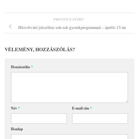
PREVIOUS STORY
Húsvétváró játszóház sok-sok gyerekprogrammal – április 13-án
VÉLEMÉNY, HOZZÁSZÓLÁS?
Hozzászólás
*
Név
*
E-mail cím
*
Honlap