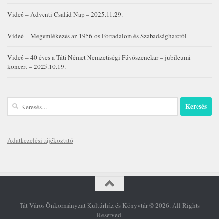
Videó – Adventi Család Nap – 2025.11.29.
Videó – Megemlékezés az 1956-os Forradalom és Szabadságharcról
Videó – 40 éves a Táti Német Nemzetiségi Fúvószenekar – jubileumi
koncert – 2025.10.19.
Keresés:
Adatkezelési tájékoztató
Tát Város Önkormányzat Kultúrház és Könyvtár © 2026. All Rights
Reserved.