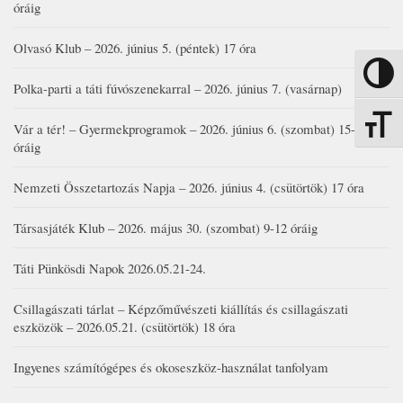
óráig
Olvasó Klub – 2026. június 5. (péntek) 17 óra
Nagy kon
Polka-parti a táti fúvószenekarral – 2026. június 7. (vasárnap)
Betűmére
Vár a tér! – Gyermekprogramok – 2026. június 6. (szombat) 15-19
óráig
Nemzeti Összetartozás Napja – 2026. június 4. (csütörtök) 17 óra
Társasjáték Klub – 2026. május 30. (szombat) 9-12 óráig
Táti Pünkösdi Napok 2026.05.21-24.
Csillagászati tárlat – Képzőművészeti kiállítás és csillagászati
eszközök – 2026.05.21. (csütörtök) 18 óra
Ingyenes számítógépes és okoseszköz-használat tanfolyam