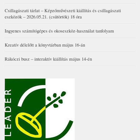
Csillagászati tárlat – Képzőművészeti kiállítás és csillagászati
eszközök – 2026.05.21. (csütörtök) 18 óra
Ingyenes számítógépes és okoseszköz-használat tanfolyam
Kreatív délelőtt a könyvtárban május 16-án
Rákóczi busz – interaktív kiállítás május 14-én