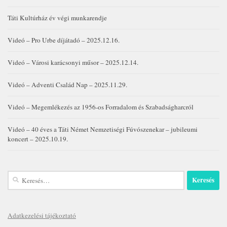
Táti Kultúrház év végi munkarendje
Videó – Pro Urbe díjátadó – 2025.12.16.
Videó – Városi karácsonyi műsor – 2025.12.14.
Videó – Adventi Család Nap – 2025.11.29.
Videó – Megemlékezés az 1956-os Forradalom és Szabadságharcról
Videó – 40 éves a Táti Német Nemzetiségi Fúvószenekar – jubileumi
koncert – 2025.10.19.
Keresés:
Adatkezelési tájékoztató