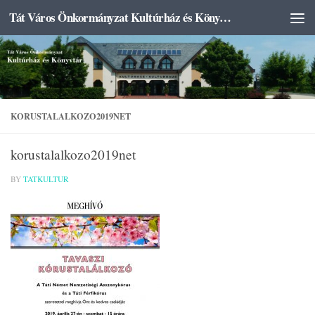
Tát Város Önkormányzat Kultúrház és Könyvtár
Skip to content
KORUSTALALKOZO2019NET
korustalalkozo2019net
BY
TATKULTUR