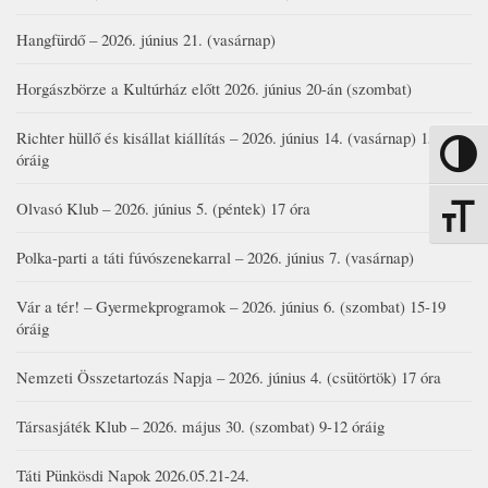
Hangfürdő – 2026. június 21. (vasárnap)
Horgászbörze a Kultúrház előtt 2026. június 20-án (szombat)
Richter hüllő és kisállat kiállítás – 2026. június 14. (vasárnap) 15-17
Nagy kon
óráig
Olvasó Klub – 2026. június 5. (péntek) 17 óra
Betűmére
Polka-parti a táti fúvószenekarral – 2026. június 7. (vasárnap)
Vár a tér! – Gyermekprogramok – 2026. június 6. (szombat) 15-19
óráig
Nemzeti Összetartozás Napja – 2026. június 4. (csütörtök) 17 óra
Társasjáték Klub – 2026. május 30. (szombat) 9-12 óráig
Táti Pünkösdi Napok 2026.05.21-24.