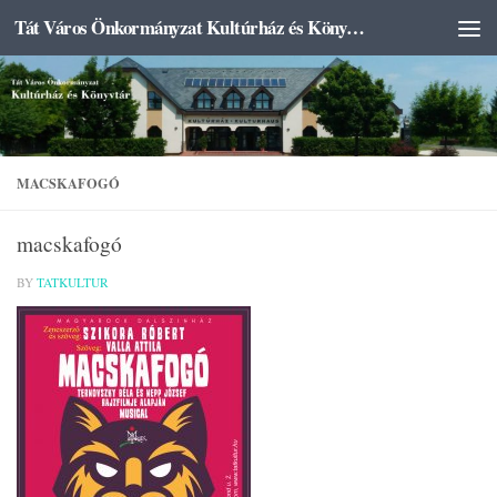
Tát Város Önkormányzat Kultúrház és Könyvtár
Skip to content
MACSKAFOGÓ
macskafogó
BY
TATKULTUR