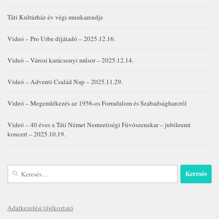
Táti Kultúrház év végi munkarendje
Videó – Pro Urbe díjátadó – 2025.12.16.
Videó – Városi karácsonyi műsor – 2025.12.14.
Videó – Adventi Család Nap – 2025.11.29.
Videó – Megemlékezés az 1956-os Forradalom és Szabadságharcról
Videó – 40 éves a Táti Német Nemzetiségi Fúvószenekar – jubileumi
koncert – 2025.10.19.
Keresés:
Adatkezelési tájékoztató