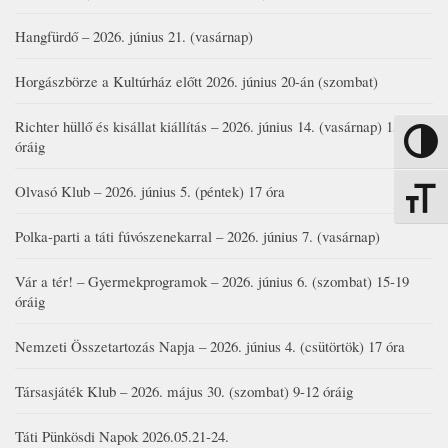
Hangfürdő – 2026. június 21. (vasárnap)
Horgászbörze a Kultúrház előtt 2026. június 20-án (szombat)
Richter hüllő és kisállat kiállítás – 2026. június 14. (vasárnap) 15-17
Nagy kon
óráig
Olvasó Klub – 2026. június 5. (péntek) 17 óra
Betűmére
Polka-parti a táti fúvószenekarral – 2026. június 7. (vasárnap)
Vár a tér! – Gyermekprogramok – 2026. június 6. (szombat) 15-19
óráig
Nemzeti Összetartozás Napja – 2026. június 4. (csütörtök) 17 óra
Társasjáték Klub – 2026. május 30. (szombat) 9-12 óráig
Táti Pünkösdi Napok 2026.05.21-24.