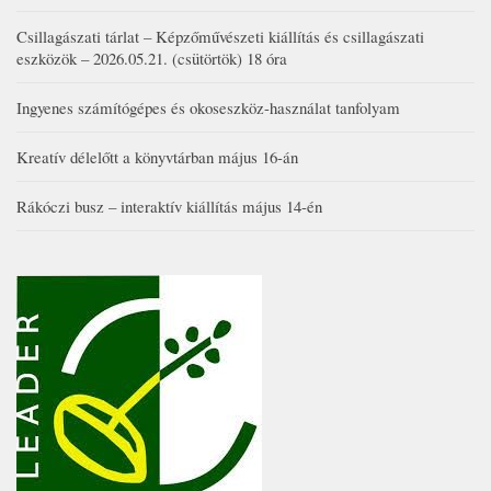
Csillagászati tárlat – Képzőművészeti kiállítás és csillagászati
eszközök – 2026.05.21. (csütörtök) 18 óra
Ingyenes számítógépes és okoseszköz-használat tanfolyam
Kreatív délelőtt a könyvtárban május 16-án
Rákóczi busz – interaktív kiállítás május 14-én