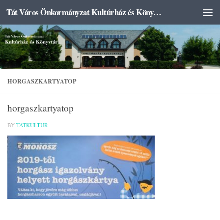
Tát Város Önkormányzat Kultúrház és Könyvtár
Skip to content
HORGASZKARTYATOP
horgaszkartyatop
BY
TATKULTUR