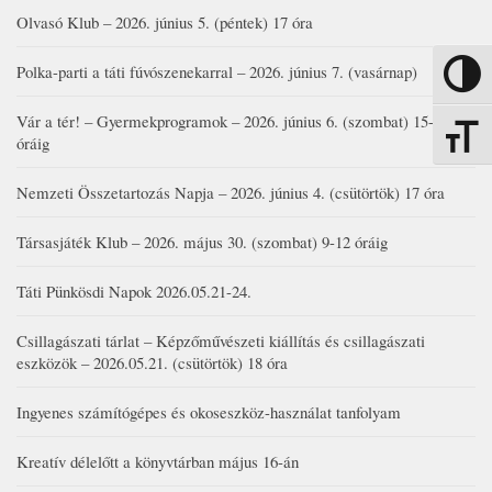
Olvasó Klub – 2026. június 5. (péntek) 17 óra
Polka-parti a táti fúvószenekarral – 2026. június 7. (vasárnap)
Nagy kon
Vár a tér! – Gyermekprogramok – 2026. június 6. (szombat) 15-19
Betűmére
óráig
Nemzeti Összetartozás Napja – 2026. június 4. (csütörtök) 17 óra
Társasjáték Klub – 2026. május 30. (szombat) 9-12 óráig
Táti Pünkösdi Napok 2026.05.21-24.
Csillagászati tárlat – Képzőművészeti kiállítás és csillagászati
eszközök – 2026.05.21. (csütörtök) 18 óra
Ingyenes számítógépes és okoseszköz-használat tanfolyam
Kreatív délelőtt a könyvtárban május 16-án