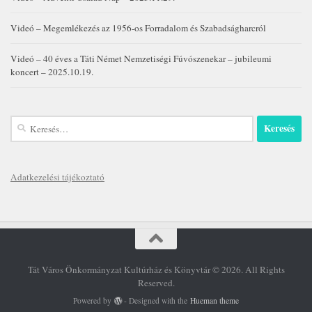
Videó – Megemlékezés az 1956-os Forradalom és Szabadságharcról
Videó – 40 éves a Táti Német Nemzetiségi Fúvószenekar – jubileumi
koncert – 2025.10.19.
Keresés:
Adatkezelési tájékoztató
Tát Város Önkormányzat Kultúrház és Könyvtár © 2026. All Rights
Reserved.
Powered by
- Designed with the
Hueman theme