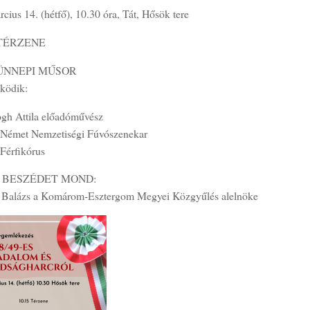
cius 14. (hétfő), 10.30 óra, Tát, Hősök tere
 TÉRZENE
– ÜNNEPI MŰSOR
ködik:
gh Attila előadóművész
 Német Nemzetiségi Fúvószenekar
 Férfikórus
 BESZÉDET MOND:
l Balázs a Komárom-Esztergom Megyei Közgyűlés alelnöke