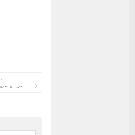
RY
 március 12-én