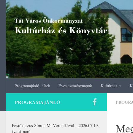
Skip to content
Programajánló, hírek
Éves eseménynaptár
Kultúrház
K
PROGRAMAJÁNLÓ
PROGR
Meg
Festőkurzus Simon M. Veronikával – 2026.07.19.
(vasárnap)