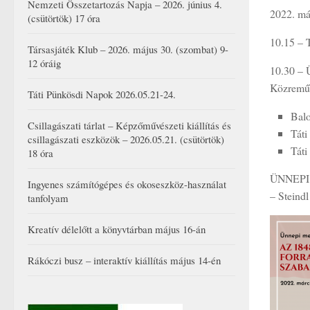
Nemzeti Összetartozás Napja – 2026. június 4.
2022. már
(csütörtök) 17 óra
10.15 –
Társasjáték Klub – 2026. május 30. (szombat) 9-
12 óráig
10.30 
Közremű
Táti Pünkösdi Napok 2026.05.21-24.
Balo
Csillagászati tárlat – Képzőművészeti kiállítás és
Táti
csillagászati eszközök – 2026.05.21. (csütörtök)
Táti
18 óra
ÜNNEPI
Ingyenes számítógépes és okoseszköz-használat
– Steind
tanfolyam
Kreatív délelőtt a könyvtárban május 16-án
Rákóczi busz – interaktív kiállítás május 14-én