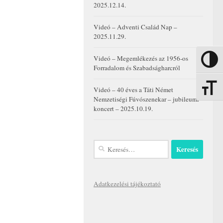
2025.12.14.
Videó – Adventi Család Nap –
2025.11.29.
Videó – Megemlékezés az 1956-os
Nagy kon
Forradalom és Szabadságharcról
Betűmére
Videó – 40 éves a Táti Német
Nemzetiségi Fúvószenekar – jubileumi
koncert – 2025.10.19.
Keresés:
Adatkezelési tájékoztató