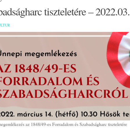
adságharc tiszteletére – 2022.03.
ULTUR
egemlékezés az 1848/49-es Forradalom és Szabadságharc tiszteletére