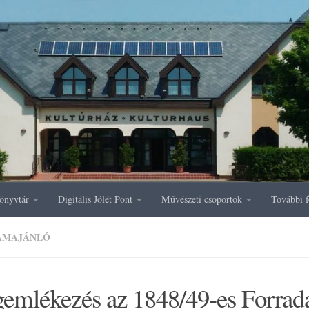
önyvtár
Digitális Jólét Pont
Művészeti csoportok
További f
AMAJÁNLÓ
emlékezés az 1848/49-es Forrad