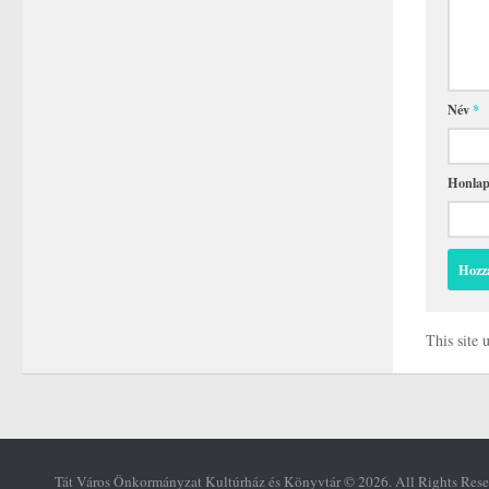
Név
*
Honla
This site
Tát Város Önkormányzat Kultúrház és Könyvtár © 2026. All Rights Rese