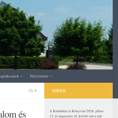
oglalkozások
Helytörténet
HÍREK
0
alom és
A Kultúrház és Könyvtár 2026. július
13. és augusztus 16. között zárva tart