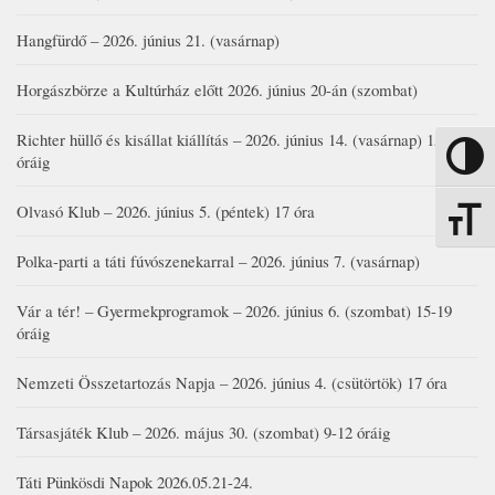
Hangfürdő – 2026. június 21. (vasárnap)
Horgászbörze a Kultúrház előtt 2026. június 20-án (szombat)
Richter hüllő és kisállat kiállítás – 2026. június 14. (vasárnap) 15-17
Nagy kon
óráig
Olvasó Klub – 2026. június 5. (péntek) 17 óra
Betűmére
Polka-parti a táti fúvószenekarral – 2026. június 7. (vasárnap)
Vár a tér! – Gyermekprogramok – 2026. június 6. (szombat) 15-19
óráig
Nemzeti Összetartozás Napja – 2026. június 4. (csütörtök) 17 óra
Társasjáték Klub – 2026. május 30. (szombat) 9-12 óráig
Táti Pünkösdi Napok 2026.05.21-24.