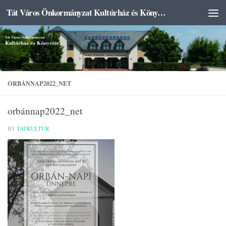
Tát Város Önkormányzat Kultúrház és Könyvtár
Skip to content
ORBÁNNAP2022_NET
orbánnap2022_net
BY
TATKULTUR