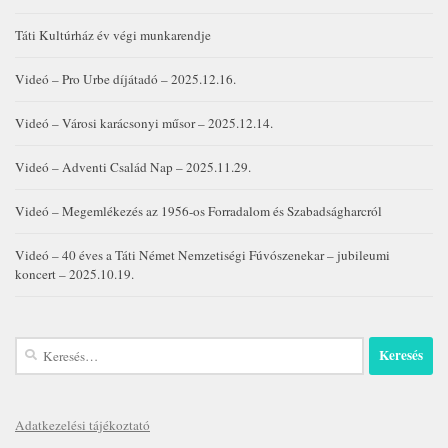
Táti Kultúrház év végi munkarendje
Videó – Pro Urbe díjátadó – 2025.12.16.
Videó – Városi karácsonyi műsor – 2025.12.14.
Videó – Adventi Család Nap – 2025.11.29.
Videó – Megemlékezés az 1956-os Forradalom és Szabadságharcról
Videó – 40 éves a Táti Német Nemzetiségi Fúvószenekar – jubileumi
koncert – 2025.10.19.
Keresés:
Adatkezelési tájékoztató