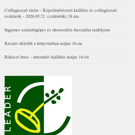
Csillagászati tárlat – Képzőművészeti kiállítás és csillagászati
eszközök – 2026.05.21. (csütörtök) 18 óra
Ingyenes számítógépes és okoseszköz-használat tanfolyam
Kreatív délelőtt a könyvtárban május 16-án
Rákóczi busz – interaktív kiállítás május 14-én