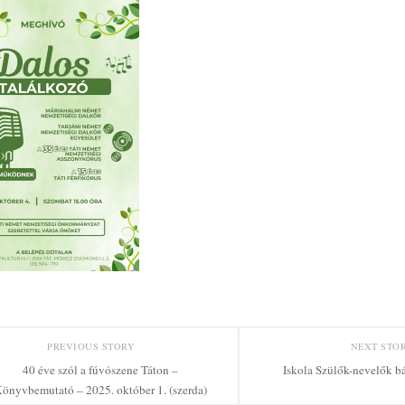
PREVIOUS STORY
NEXT STO
40 éve szól a fúvószene Táton –
Iskola Szülők-nevelők bá
önyvbemutató – 2025. október 1. (szerda)