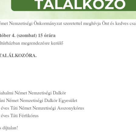
émet Nemzetiségi Önkormányzat szeretettel meghívja Önt és kedves csa
tóber 4. (szombat) 15 órára
ultúrházban megrendezésre kerülő
TALÁLKOZÓRA.
ahalmi Német Nemzetiségi Dalkör
áni Német Nemzetiségi Dalkör Egyesület
 éves Táti Német Nemzetiségi Asszonykórus
 éves Táti Férfikórus
 díjtalan!