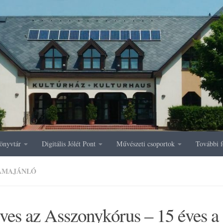
önyvtár
Digitális Jólét Pont
Művészeti csoportok
További f
AMAJÁNLÓ
ves az Asszonykórus – 15 éves a