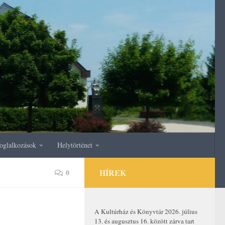
oglalkozások
Helytörténet
HÍREK
0
A Kultúrház és Könyvtár 2026. július
13. és augusztus 16. között zárva tart