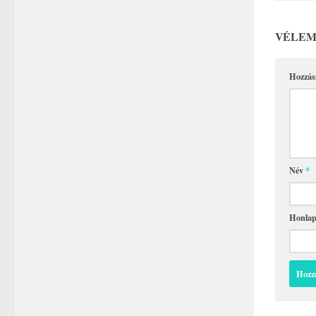
VÉLEM
Hozzás
Név
*
Honla