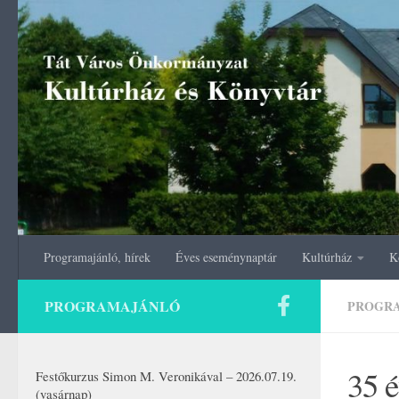
Skip to content
Programajánló, hírek
Éves eseménynaptár
Kultúrház
K
PROGRAMAJÁNLÓ
PROGR
35 é
Festőkurzus Simon M. Veronikával – 2026.07.19.
(vasárnap)