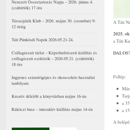
Nemzeti Összetartozás Napja – 2026. június 4.
(csütörtök) 17 óra
Társasjáték Klub – 2026. május 30. (szombat) 9-
A Táti N
12 óráig
2025. ok
Táti Pünkösdi Napok 2026.05.21-24.
a Táti K
DALOS
Csillagászati tárlat – Képzőművészeti kiállítás és
csillagászati eszközök – 2026.05.21. (csütörtök)
18 óra
Fellép:
Ingyenes számítógépes és okoseszköz-használat
tanfolyam
Mári
Tarj
Kreatív délelőtt a könyvtárban május 16-án
a 35
Rákóczi busz – interaktív kiállítás május 14-én
a 15
A belépés