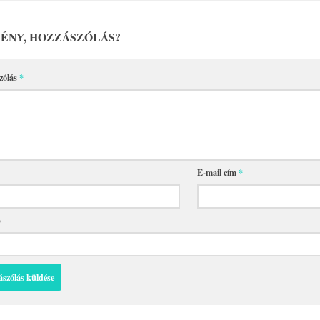
ÉNY, HOZZÁSZÓLÁS?
zólás
*
E-mail cím
*
p