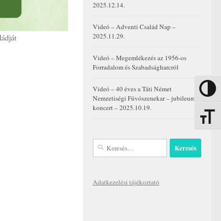
2025.12.14.
Videó – Adventi Család Nap –
2025.11.29.
ládját
Videó – Megemlékezés az 1956-os
Forradalom és Szabadságharcról
Videó – 40 éves a Táti Német
Nagy kon
Nemzetiségi Fúvószenekar – jubileumi
koncert – 2025.10.19.
Betűmére
Keresés:
Adatkezelési tájékoztató