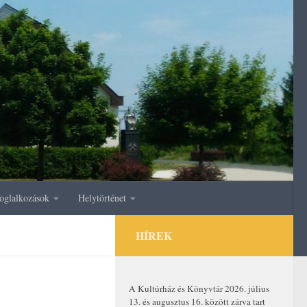
oglalkozások
Helytörténet
HÍREK
A Kultúrház és Könyvtár 2026. július
13. és augusztus 16. között zárva tart