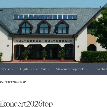
önyvtár
Digitális Jólét Pont
Művészeti csoportok
További f
ONCERT2026TOP
vikoncert2026top