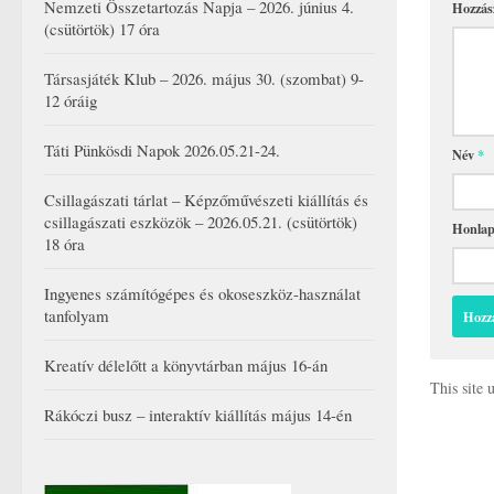
Nemzeti Összetartozás Napja – 2026. június 4.
Hozzás
(csütörtök) 17 óra
Társasjáték Klub – 2026. május 30. (szombat) 9-
12 óráig
Táti Pünkösdi Napok 2026.05.21-24.
Név
*
Csillagászati tárlat – Képzőművészeti kiállítás és
csillagászati eszközök – 2026.05.21. (csütörtök)
Honla
18 óra
Ingyenes számítógépes és okoseszköz-használat
tanfolyam
Kreatív délelőtt a könyvtárban május 16-án
This site
Rákóczi busz – interaktív kiállítás május 14-én