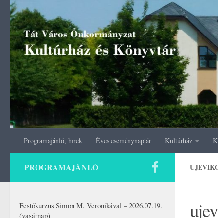
Skip to content
Programajánló, hírek
Éves eseménynaptár
Kultúrház
K
PROGRAMAJÁNLÓ
UJEVIK
uje
Festőkurzus Simon M. Veronikával – 2026.07.19.
(vasárnap)