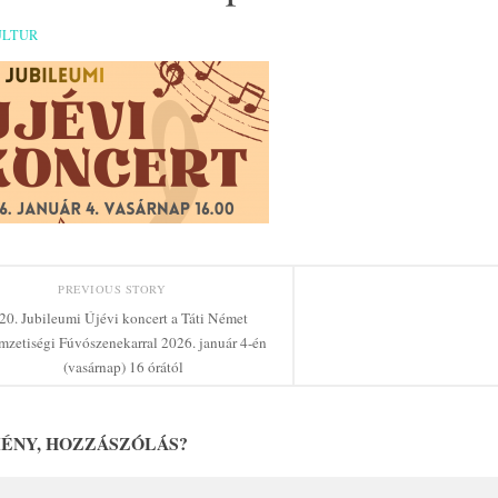
ULTUR
PREVIOUS STORY
20. Jubileumi Újévi koncert a Táti Német
zetiségi Fúvószenekarral 2026. január 4-én
(vasárnap) 16 órától
ÉNY, HOZZÁSZÓLÁS?