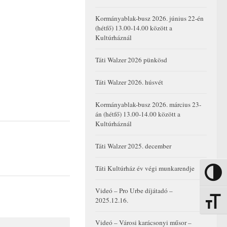
Kormányablak-busz 2026. június 22-én
(hétfő) 13.00-14.00 között a
Kultúrháznál
Táti Walzer 2026 pünkösd
Táti Walzer 2026. húsvét
Kormányablak-busz 2026. március 23-
án (hétfő) 13.00-14.00 között a
Kultúrháznál
Táti Walzer 2025. december
Táti Kultúrház év végi munkarendje
Nagy kon
Videó – Pro Urbe díjátadó –
2025.12.16.
Betűmére
Videó – Városi karácsonyi műsor –