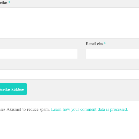
zólás
*
E-mail cím
*
p
 uses Akismet to reduce spam.
Learn how your comment data is processed.