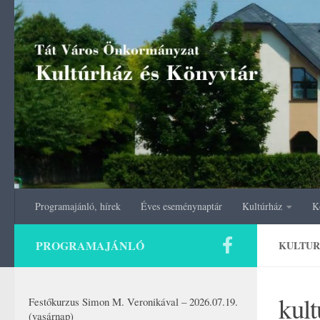
Skip to content
Programajánló, hírek
Éves eseménynaptár
Kultúrház
K
PROGRAMAJÁNLÓ
KULTUR
kul
Festőkurzus Simon M. Veronikával – 2026.07.19.
(vasárnap)