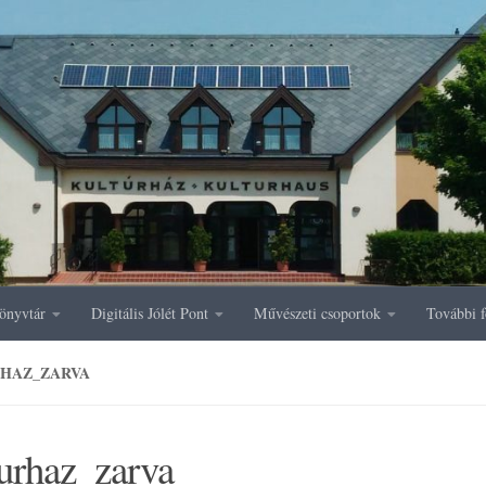
önyvtár
Digitális Jólét Pont
Művészeti csoportok
További f
HAZ_ZARVA
turhaz_zarva