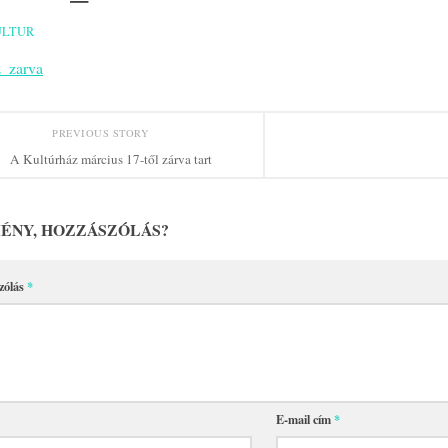
ULTUR
z_zarva
PREVIOUS STORY
A Kultúrház március 17-től zárva tart
ÉNY, HOZZÁSZÓLÁS?
zólás
*
E-mail cím
*