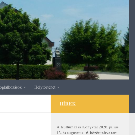
oglalkozások
Helytörténet
HÍREK
A Kultúrház és Könyvtár 2026. július
13. és augusztus 16. között zárva tart