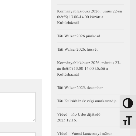
Kormányablak-busz 2026. június 22-én
(hétfő) 13.00-14.00 között a
Kultúrháznál
Táti Walzer 2026 pünkösd
Táti Walzer 2026. húsvét
Kormányablak-busz 2026. március 23-
án (hétfő) 13.00-14.00 között a
Kultúrháznál
Táti Walzer 2025. december
Táti Kultúrház év végi munkarendje
Nagy kon
Videó – Pro Urbe díjátadó –
2025.12.16.
Betűmére
Videó – Városi karácsonyi műsor –