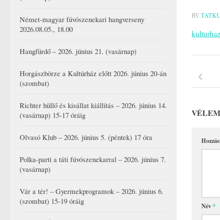
BY
TATK
Német-magyar fúvószenekari hangverseny
2026.08.05., 18.00
kulturha
Hangfürdő – 2026. június 21. (vasárnap)
Horgászbörze a Kultúrház előtt 2026. június 20-án
(szombat)
Richter hüllő és kisállat kiállítás – 2026. június 14.
VÉLEM
(vasárnap) 15-17 óráig
Olvasó Klub – 2026. június 5. (péntek) 17 óra
Hozzás
Polka-parti a táti fúvószenekarral – 2026. június 7.
(vasárnap)
Vár a tér! – Gyermekprogramok – 2026. június 6.
(szombat) 15-19 óráig
Név
*