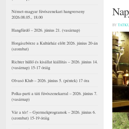
Napj
Német-magyar fúvószenekari hangverseny
2026.08.05., 18.00
BY
TATK
Hangfürdő – 2026. június 21. (vasárnap)
Horgászbörze a Kultúrház előtt 2026. június 20-án
(szombat)
Richter hüllő és kisállat kiállítás – 2026. június 14.
(vasárnap) 15-17 óráig
Olvasó Klub – 2026. június 5. (péntek) 17 óra
Polka-parti a táti fúvószenekarral – 2026. június 7.
(vasárnap)
Vár a tér! – Gyermekprogramok – 2026. június 6.
(szombat) 15-19 óráig