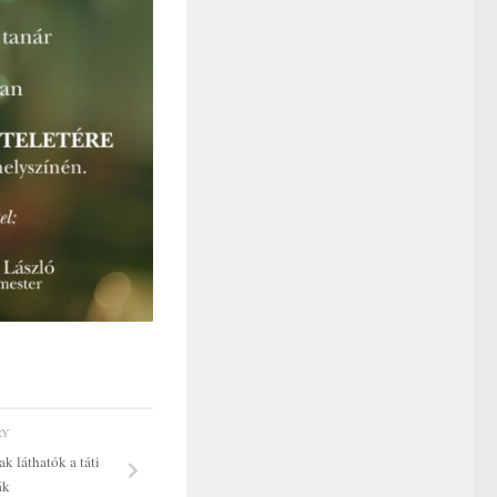
RY
 láthatók a táti
ák