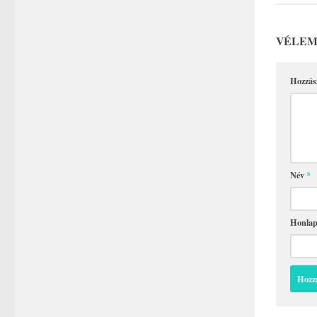
VÉLEM
Hozzás
Név
*
Honla