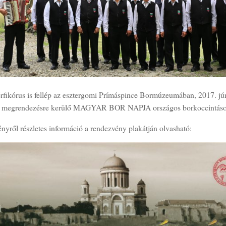
érfikórus is fellép az esztergomi Prímáspince Bormúzeumában, 2017. jú
l megrendezésre kerülő MAGYAR BOR NAPJA országos borkoccintáso
yről részletes információ a rendezvény plakátján olvasható: