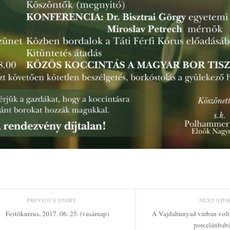
PREVIOUS STORY
NEXT STO
Festőkurzus, 2017. 06. 25. (vasárnap)
A Vajdahunyad várban voltak
porcelánbab