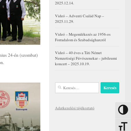
2025.12.14.
Videó – Adventi Család Nap –
2025.11.29.
Videó – Megemlékezés az 1956-os
Forradalom és Szabadságharcról
Videó – 40 éves a Táti Német
nius 24-én (szombat)
Nemzetiségi Fúvószenekar – jubileumi
n.
koncert – 2025.10.19.
Keresés:
Adatkezelési tájékoztató
Nagy kon
Betűmére