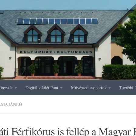
önyvtár
Digitális Jólét Pont
Művészeti csoportok
További f
AMAJÁNLÓ
ti Férfikórus is fellép a Magyar