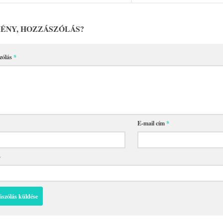
ÉNY, HOZZÁSZÓLÁS?
zólás
*
E-mail cím
*
p