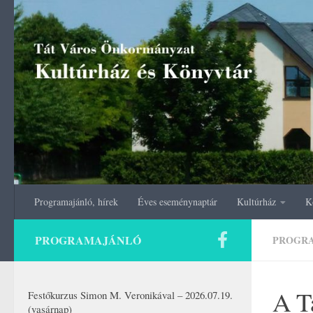
Skip to content
Programajánló, hírek
Éves eseménynaptár
Kultúrház
K
PROGRAMAJÁNLÓ
PROGR
A Tá
Festőkurzus Simon M. Veronikával – 2026.07.19.
(vasárnap)