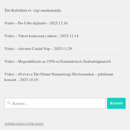
Táti Kultúrház év végi munkarendje
Videó – Pro Urbe díjátadó – 2025.12.16.
Videó – Városi karácsonyi műsor – 2025.12.14.
Videó – Adventi Család Nap – 2025.11.29.
Videó – Megemlékezés az 1956-os Forradalom és Szabadságharcról
Videó – 40 éves a Táti Német Nemzetiségi Fúvószenekar – jubileumi
koncert – 2025.10.19.
Keresés:
Adatkezelési tájékoztató