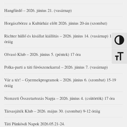
Hangfürdő – 2026. június 21. (vasárnap)
Horgászbörze a Kultúrház előtt 2026. június 20-án (szombat)
Richter hüllő és kisállat kiállítás – 2026. június 14. (vasárnap) 15-17
Nagy kon
óráig
Olvasó Klub – 2026. június 5. (péntek) 17 óra
Betűmére
Polka-parti a táti fúvószenekarral – 2026. június 7. (vasárnap)
Vár a tér! – Gyermekprogramok – 2026. június 6. (szombat) 15-19
óráig
Nemzeti Összetartozás Napja – 2026. június 4. (csütörtök) 17 óra
Társasjáték Klub – 2026. május 30. (szombat) 9-12 óráig
Táti Pünkösdi Napok 2026.05.21-24.