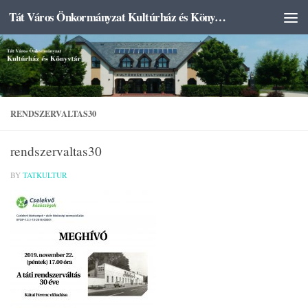
Tát Város Önkormányzat Kultúrház és Könyvtár
Skip to content
RENDSZERVALTAS30
rendszervaltas30
BY
TATKULTUR