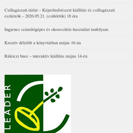
Csillagászati tárlat – Képzőművészeti kiállítás és csillagászati
eszközök – 2026.05.21. (csütörtök) 18 óra
Ingyenes számítógépes és okoseszköz-használat tanfolyam
Kreatív délelőtt a könyvtárban május 16-án
Rákóczi busz – interaktív kiállítás május 14-én