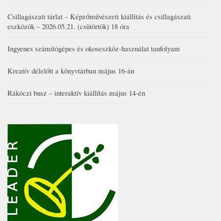
Csillagászati tárlat – Képzőművészeti kiállítás és csillagászati
eszközök – 2026.05.21. (csütörtök) 18 óra
Ingyenes számítógépes és okoseszköz-használat tanfolyam
Kreatív délelőtt a könyvtárban május 16-án
Rákóczi busz – interaktív kiállítás május 14-én