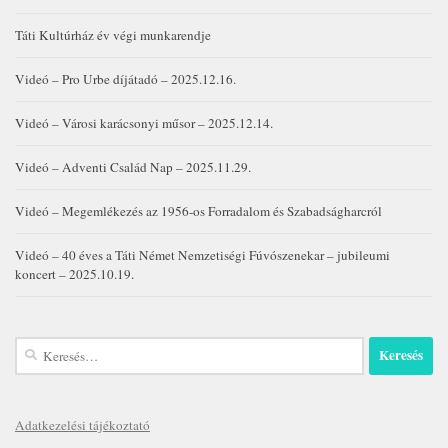
Táti Kultúrház év végi munkarendje
Videó – Pro Urbe díjátadó – 2025.12.16.
Videó – Városi karácsonyi műsor – 2025.12.14.
Videó – Adventi Család Nap – 2025.11.29.
Videó – Megemlékezés az 1956-os Forradalom és Szabadságharcról
Videó – 40 éves a Táti Német Nemzetiségi Fúvószenekar – jubileumi
koncert – 2025.10.19.
Keresés:
Adatkezelési tájékoztató