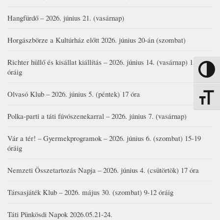
Hangfürdő – 2026. június 21. (vasárnap)
Horgászbörze a Kultúrház előtt 2026. június 20-án (szombat)
Richter hüllő és kisállat kiállítás – 2026. június 14. (vasárnap) 15-17
Nagy kon
óráig
Olvasó Klub – 2026. június 5. (péntek) 17 óra
Betűmére
Polka-parti a táti fúvószenekarral – 2026. június 7. (vasárnap)
Vár a tér! – Gyermekprogramok – 2026. június 6. (szombat) 15-19
óráig
Nemzeti Összetartozás Napja – 2026. június 4. (csütörtök) 17 óra
Társasjáték Klub – 2026. május 30. (szombat) 9-12 óráig
Táti Pünkösdi Napok 2026.05.21-24.