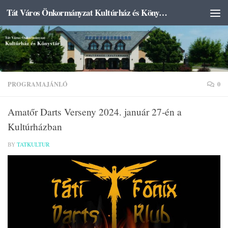
Tát Város Önkormányzat Kultúrház és Könyvtár
Skip to content
PROGRAMAJÁNLÓ
0
Amatőr Darts Verseny 2024. január 27-én a
Kultúrházban
BY
TATKULTUR