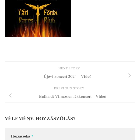
NEXT STORY
Újévi koncert 2024 – Videó
PREVIOUS STORY
Bulhardt Vilmos emlékkoncert – Videó
VÉLEMÉNY, HOZZÁSZÓLÁS?
Hozzászólás
*