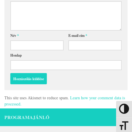
Név
*
E-mail cím
*
Honlap
This site uses Akismet to reduce spam.
Learn how your comment data is
processed.
Nagy kon
PROGRAMAJÁNLÓ
Betűmére