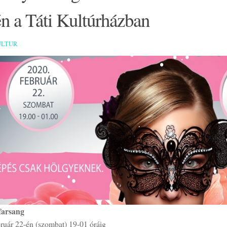
n a Táti Kultúrházban
ULTUR
farsang
bruár 22-én (szombat) 19-01 óráig