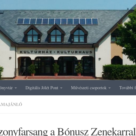
önyvtár
Digitális Jólét Pont
Művészeti csoportok
További f
AMAJÁNLÓ
zonyfarsang a Bónusz Zenekarral