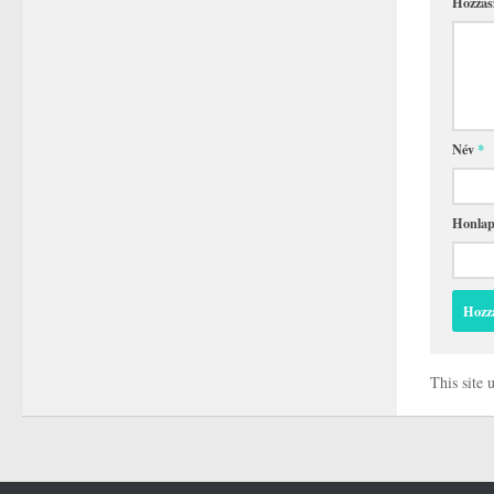
Hozzás
Név
*
Honla
This site