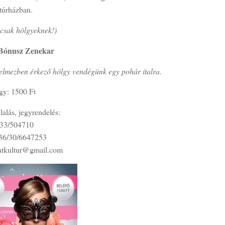
ltúrházban.
 csak hölgyeknek!)
Bónusz Zenekar
elmezben érkező hölgy vendégünk egy pohár italra.
gy: 1500 Ft
lalás, jegyrendelés:
/33/504710
36/30/6647253
tatkultur@gmail.com