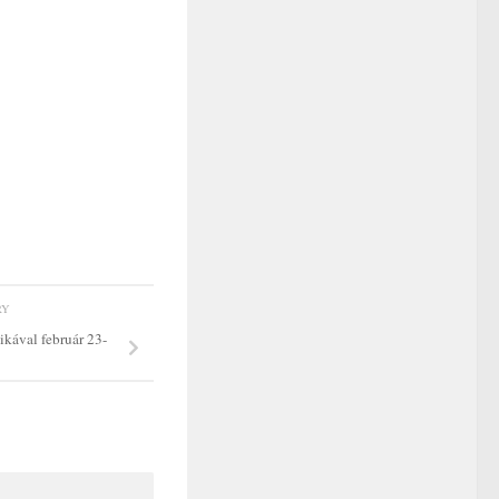
RY
kával február 23-