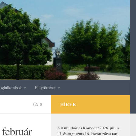
oglalkozások
Helytörténet
HÍREK
0
 február
A Kultúrház és Könyvtár 2026. július
13. és augusztus 16. között zárva tart