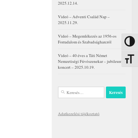
2025.12.14.
Videó – Adventi Család Nap –
2025.11.29.
Videó – Megemlékezés az 1956-os
Forradalom és Szabadságharcról
Nagy kon
Videó – 40 éves a Táti Német
Betűmére
Nemzetiségi Fúvószenekar – jubileumi
koncert – 2025.10.19.
Keresés:
Adatkezelési tájékoztató