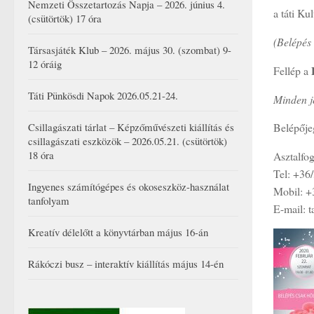
Nemzeti Összetartozás Napja – 2026. június 4.
a táti Ku
(csütörtök) 17 óra
(Belépés
Társasjáték Klub – 2026. május 30. (szombat) 9-
12 óráig
Fellép a
Táti Pünkösdi Napok 2026.05.21-24.
Minden j
Belépője
Csillagászati tárlat – Képzőművészeti kiállítás és
csillagászati eszközök – 2026.05.21. (csütörtök)
18 óra
Asztalfog
Tel: +36
Ingyenes számítógépes és okoseszköz-használat
Mobil: +
tanfolyam
E-mail: 
Kreatív délelőtt a könyvtárban május 16-án
Rákóczi busz – interaktív kiállítás május 14-én