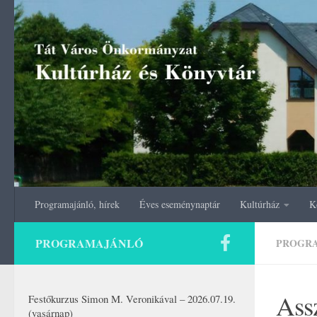
Skip to content
Programajánló, hírek
Éves eseménynaptár
Kultúrház
K
PROGRAMAJÁNLÓ
PROGR
Ass
Festőkurzus Simon M. Veronikával – 2026.07.19.
(vasárnap)