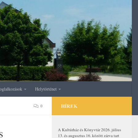
oglalkozások
Helytörténet
HÍREK
0
s
A Kultúrház és Könyvtár 2026. július
13. és augusztus 16. között zárva tart