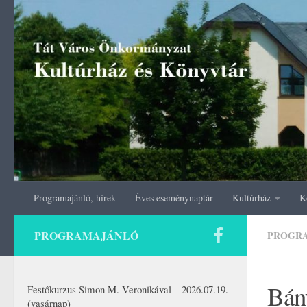
Skip to content
Programajánló, hírek
Éves eseménynaptár
Kultúrház
K
PROGRAMAJÁNLÓ
PROGR
Bán
Festőkurzus Simon M. Veronikával – 2026.07.19.
(vasárnap)