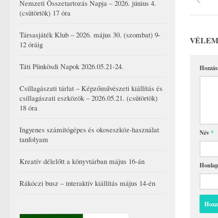
Nemzeti Összetartozás Napja – 2026. június 4.
(csütörtök) 17 óra
Társasjáték Klub – 2026. május 30. (szombat) 9-
VÉLEM
12 óráig
Táti Pünkösdi Napok 2026.05.21-24.
Hozzás
Csillagászati tárlat – Képzőművészeti kiállítás és
csillagászati eszközök – 2026.05.21. (csütörtök)
18 óra
Ingyenes számítógépes és okoseszköz-használat
Név
*
tanfolyam
Kreatív délelőtt a könyvtárban május 16-án
Honla
Rákóczi busz – interaktív kiállítás május 14-én