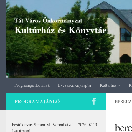
Skip to content
Programajánló, hírek
Éves eseménynaptár
Kultúrház
K
PROGRAMAJÁNLÓ
BERECZ
ber
Festőkurzus Simon M. Veronikával – 2026.07.19.
(vasárnap)