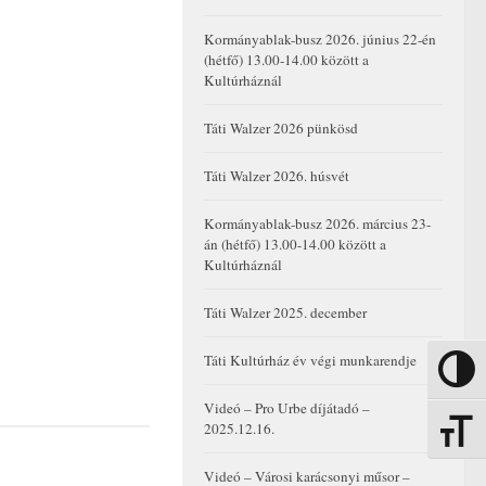
Kormányablak-busz 2026. június 22-én
(hétfő) 13.00-14.00 között a
Kultúrháznál
Táti Walzer 2026 pünkösd
Táti Walzer 2026. húsvét
Kormányablak-busz 2026. március 23-
án (hétfő) 13.00-14.00 között a
Kultúrháznál
Táti Walzer 2025. december
Táti Kultúrház év végi munkarendje
Nagy kon
Videó – Pro Urbe díjátadó –
2025.12.16.
Betűmére
Videó – Városi karácsonyi műsor –