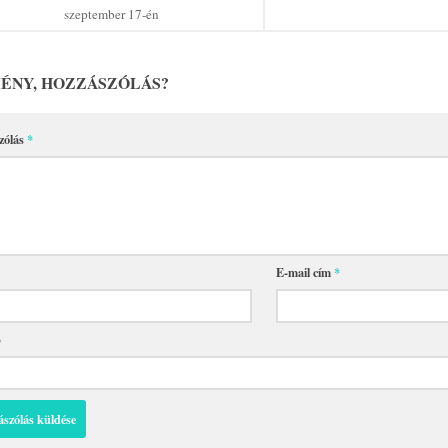
szeptember 17-én
ÉNY, HOZZÁSZÓLÁS?
zólás
*
E-mail cím
*
p