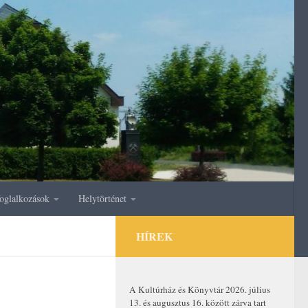
oglalkozások
Helytörténet
HÍREK
A Kultúrház és Könyvtár 2026. július
13. és augusztus 16. között zárva tart