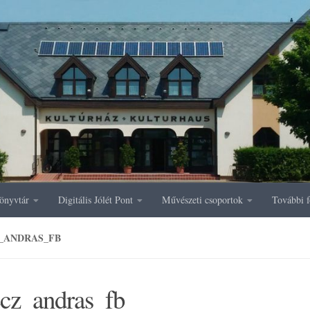
önyvtár
Digitális Jólét Pont
Művészeti csoportok
További f
_ANDRAS_FB
ecz_andras_fb