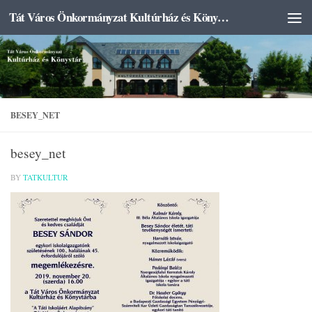
Tát Város Önkormányzat Kultúrház és Könyvtár
Skip to content
BESEY_NET
besey_net
BY
TATKULTUR