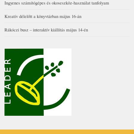
Ingyenes számítógépes és okoseszköz-használat tanfolyam
Kreatív délelőtt a könyvtárban május 16-án
Rákóczi busz – interaktív kiállítás május 14-én