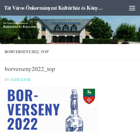
Tát Város Önkormányzat Kultúrház és Könyvtár
Skip to content
BORVERSENY2022_TOP
borverseny2022_top
BY
TATKULTUR