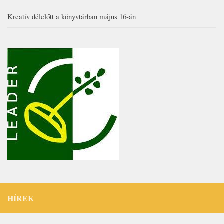
Kreatív délelőtt a könyvtárban május 16-án
HÍREK