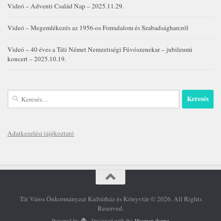
Videó – Adventi Család Nap – 2025.11.29.
Videó – Megemlékezés az 1956-os Forradalom és Szabadságharcról
Videó – 40 éves a Táti Német Nemzetiségi Fúvószenekar – jubileumi
koncert – 2025.10.19.
Keresés:
Adatkezelési tájékoztató
Tát Város Önkormányzat Kultúrház és Könyvtár © 2026. All Rights
Reserved.
Powered by
- Designed with the
Hueman theme