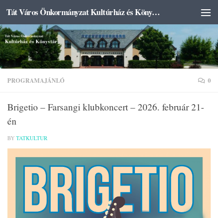
Tát Város Önkormányzat Kultúrház és Könyvtár
Skip to content
PROGRAMAJÁNLÓ
0
Brigetio – Farsangi klubkoncert – 2026. február 21-
én
BY
TATKULTUR