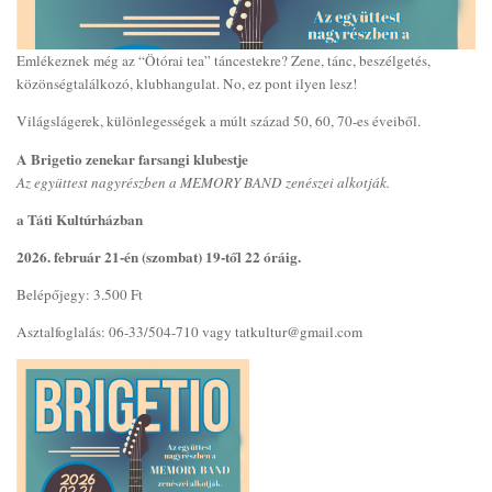
Emlékeznek még az “Ötórai tea” táncestekre? Zene, tánc, beszélgetés,
közönségtalálkozó, klubhangulat. No, ez pont ilyen lesz!
Világslágerek, különlegességek a múlt század 50, 60, 70-es éveiből.
A Brigetio zenekar farsangi klubestje
Az együttest nagyrészben a MEMORY BAND zenészei alkotják.
a Táti Kultúrházban
2026. február 21-én (szombat) 19-től 22 óráig.
Belépőjegy: 3.500 Ft
Asztalfoglalás: 06-33/504-710 vagy tatkultur@gmail.com