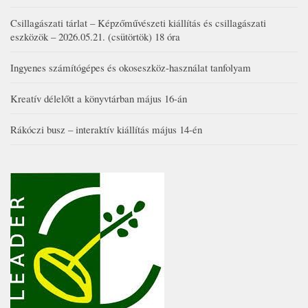
Csillagászati tárlat – Képzőművészeti kiállítás és csillagászati
eszközök – 2026.05.21. (csütörtök) 18 óra
Ingyenes számítógépes és okoseszköz-használat tanfolyam
Kreatív délelőtt a könyvtárban május 16-án
Rákóczi busz – interaktív kiállítás május 14-én