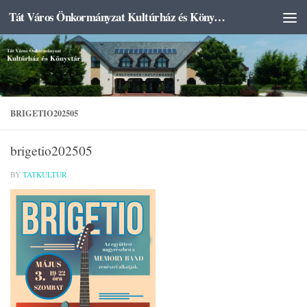
Tát Város Önkormányzat Kultúrház és Könyvtár
Skip to content
BRIGETIO202505
brigetio202505
BY
TATKULTUR