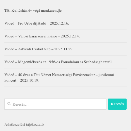
Táti Kultúrház év végi munkarendje
Videó – Pro Urbe díjátadó – 2025.12.16.
Videó – Városi karácsonyi műsor – 2025.12.14.
Videó – Adventi Család Nap – 2025.11.29.
Videó – Megemlékezés az 1956-os Forradalom és Szabadságharcról
Videó – 40 éves a Táti Német Nemzetiségi Fúvószenekar – jubileumi
koncert – 2025.10.19.
Keresés:
Adatkezelési tájékoztató