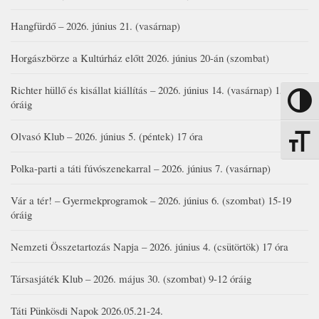
Hangfürdő – 2026. június 21. (vasárnap)
Horgászbörze a Kultúrház előtt 2026. június 20-án (szombat)
Richter hüllő és kisállat kiállítás – 2026. június 14. (vasárnap) 15-17
Nagy kon
óráig
Olvasó Klub – 2026. június 5. (péntek) 17 óra
Betűmére
Polka-parti a táti fúvószenekarral – 2026. június 7. (vasárnap)
Vár a tér! – Gyermekprogramok – 2026. június 6. (szombat) 15-19
óráig
Nemzeti Összetartozás Napja – 2026. június 4. (csütörtök) 17 óra
Társasjáték Klub – 2026. május 30. (szombat) 9-12 óráig
Táti Pünkösdi Napok 2026.05.21-24.