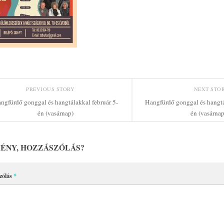
PREVIOUS STORY
NEXT STO
ngfürdő gonggal és hangtálakkal február 5-
Hangfürdő gonggal és hangtá
én (vasárnap)
én (vasárnap
ÉNY, HOZZÁSZÓLÁS?
zólás
*