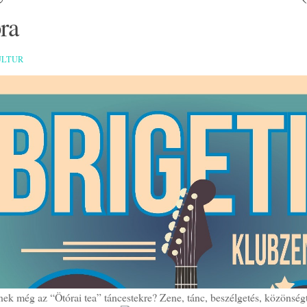
ra
ULTUR
ek még az “Ötórai tea” táncestekre? Zene, tánc, beszélgetés, közönség