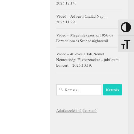
2025.12.14.
Videó – Adventi Család Nap –
2025.11.29.
Nagy kon
Videó – Megemlékezés az 1956-os
Forradalom és Szabadságharcról
Betűmére
Videó – 40 éves a Táti Német
Nemzetiségi Fúvószenekar – jubileumi
koncert – 2025.10.19.
Keresés:
Adatkezelési tájékoztató