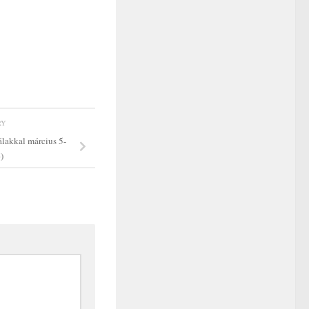
RY
lakkal március 5-
)