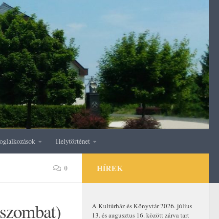
oglalkozások
Helytörténet
HÍREK
0
(szombat)
A Kultúrház és Könyvtár 2026. július
13. és augusztus 16. között zárva tart