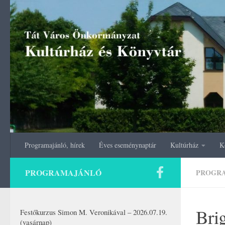
Skip to content
Programajánló, hírek
Éves eseménynaptár
Kultúrház
K
PROGRAMAJÁNLÓ
PROGR
Brig
Festőkurzus Simon M. Veronikával – 2026.07.19.
(vasárnap)