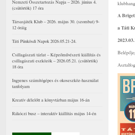
Nemzeti Összetartozás Napja – 2026. június 4.
klubhangu
(csütörtök) 17 óra
A Briget
Társasjáték Klub – 2026. május 30. (szombat) 9-
a Táti 
12 óráig
2023.03.
Táti Pünkösdi Napok 2026.05.21-24.
Belépője
Csillagászati tárlat – Képzőművészeti kiállítás és
csillagászati eszközök – 2026.05.21. (csütörtök)
Asztalfo
18 óra
Ingyenes számítógépes és okoseszköz-használat
tanfolyam
Kreatív délelőtt a könyvtárban május 16-án
Rákóczi busz – interaktív kiállítás május 14-én