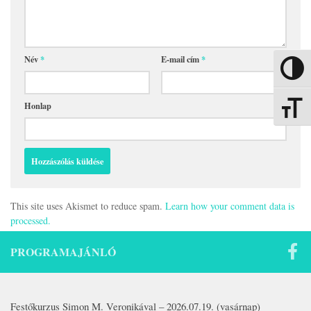
Név
*
E-mail cím
*
Nagy kon
Honlap
Betűmére
This site uses Akismet to reduce spam.
Learn how your comment data is
processed.
PROGRAMAJÁNLÓ
Festőkurzus Simon M. Veronikával – 2026.07.19. (vasárnap)