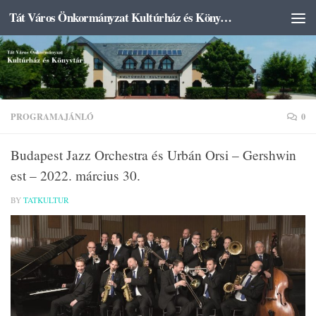
Tát Város Önkormányzat Kultúrház és Könyvtár
Skip to content
PROGRAMAJÁNLÓ
0
Budapest Jazz Orchestra és Urbán Orsi – Gershwin
est – 2022. március 30.
BY
TATKULTUR