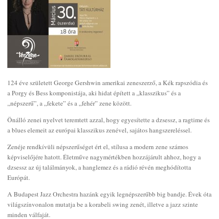
124 éve született George Gershwin amerikai zeneszerző, a Kék rapszódia és
a Porgy és Bess komponistája, aki hidat épített a „klasszikus” és a
„népszerű”, a „fekete” és a „fehér” zene között.
Önálló zenei nyelvet teremtett azzal, hogy egyesítette a dzsessz, a ragtime és
a blues elemeit az európai klasszikus zenével, sajátos hangszereléssel.
Zenéje rendkívüli népszerűséget ért el, stílusa a modern zene számos
képviselőjére hatott. Életműve nagymértékben hozzájárult ahhoz, hogy a
dzsessz az új találmányok, a hanglemez és a rádió révén meghódította
Európát.
A Budapest Jazz Orchestra hazánk egyik legnépszerűbb big bandje. Évek óta
világszínvonalon mutatja be a korabeli swing zenét, illetve a jazz szinte
minden válfaját.