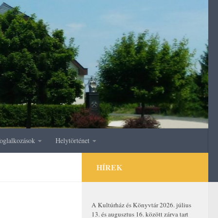
oglalkozások
Helytörténet
HÍREK
A Kultúrház és Könyvtár 2026. július
13. és augusztus 16. között zárva tart