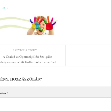
ULTUR
PREVIOUS STORY
A Család és Gyermekjóléti Szolgálat
ideiglenesen a táti Kultúrházban érhető el
ÉNY, HOZZÁSZÓLÁS?
zólás
*