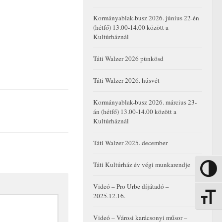
Kormányablak-busz 2026. június 22-én
(hétfő) 13.00-14.00 között a
Kultúrháznál
Táti Walzer 2026 pünkösd
Táti Walzer 2026. húsvét
Kormányablak-busz 2026. március 23-
án (hétfő) 13.00-14.00 között a
Kultúrháznál
Táti Walzer 2025. december
Táti Kultúrház év végi munkarendje
Nagy kon
Videó – Pro Urbe díjátadó –
2025.12.16.
Betűmére
Videó – Városi karácsonyi műsor –