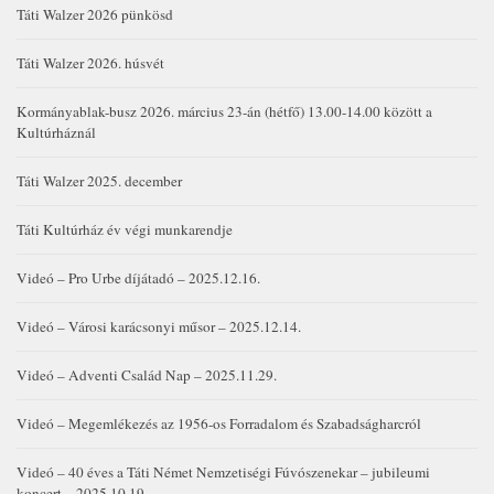
Táti Walzer 2026 pünkösd
Táti Walzer 2026. húsvét
Kormányablak-busz 2026. március 23-án (hétfő) 13.00-14.00 között a
Kultúrháznál
Táti Walzer 2025. december
Táti Kultúrház év végi munkarendje
Videó – Pro Urbe díjátadó – 2025.12.16.
Videó – Városi karácsonyi műsor – 2025.12.14.
Videó – Adventi Család Nap – 2025.11.29.
Videó – Megemlékezés az 1956-os Forradalom és Szabadságharcról
Videó – 40 éves a Táti Német Nemzetiségi Fúvószenekar – jubileumi
koncert – 2025.10.19.