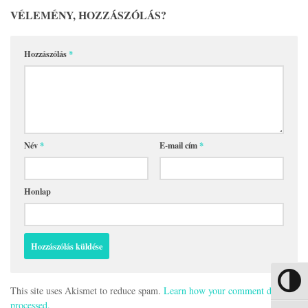
VÉLEMÉNY, HOZZÁSZÓLÁS?
Hozzászólás
*
Név
*
E-mail cím
*
Honlap
Nagy kon
This site uses Akismet to reduce spam.
Learn how your comment data is
processed.