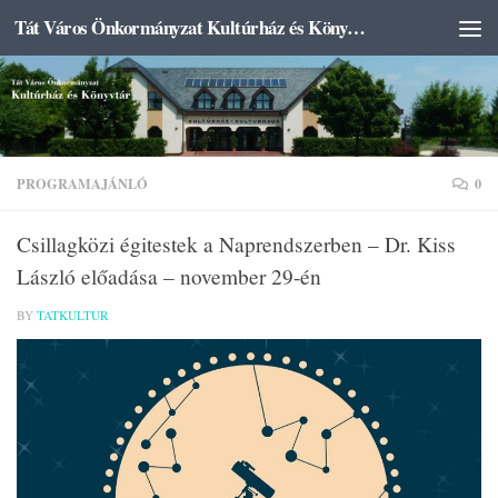
Tát Város Önkormányzat Kultúrház és Könyvtár
Skip to content
PROGRAMAJÁNLÓ
0
Csillagközi égitestek a Naprendszerben – Dr. Kiss
László előadása – november 29-én
BY
TATKULTUR