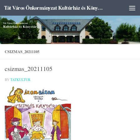
Tát Város Önkormányzat Kultúrház és Könyvtár
Skip to content
CSIZMAS_20211105
csizmas_20211105
BY
TATKULTUR