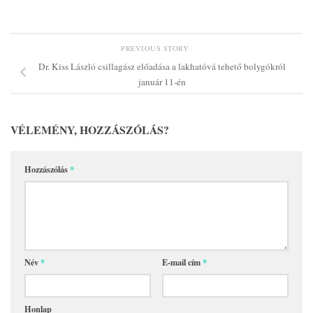
PREVIOUS STORY
Dr. Kiss László csillagász előadása a lakhatóvá tehető bolygókról
január 11-én
VÉLEMÉNY, HOZZÁSZÓLÁS?
Hozzászólás
*
Név
*
E-mail cím
*
Honlap