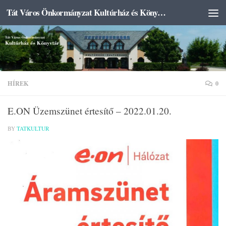
Tát Város Önkormányzat Kultúrház és Könyvtár
Skip to content
HÍREK
0
E.ON Üzemszünet értesítő – 2022.01.20.
BY
TATKULTUR