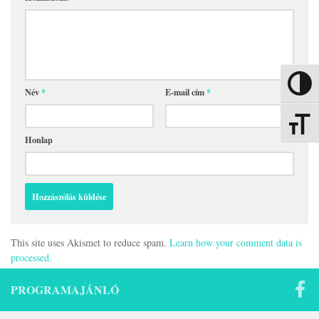
Nagy kon
Név
*
E-mail cím
*
Betűmére
Honlap
This site uses Akismet to reduce spam.
Learn how your comment data is
processed.
PROGRAMAJÁNLÓ