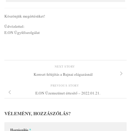
Köszönjük megértésüket!
Üdvözlettel:
E.ON Ügyfélszolgálat
NEXT STORY
Kereszt felújítás a Bajnai elágazásnál
PREVIOUS STORY
E.ON Üzemszünet értesítő – 2022.01.21.
VÉLEMÉNY, HOZZÁSZÓLÁS?
Hozzászólás
*