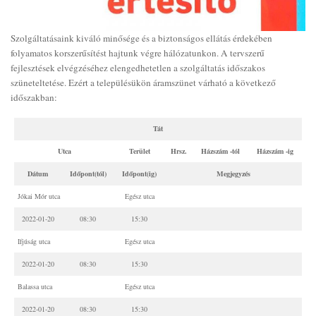
Szolgáltatásaink kiváló minősége és a biztonságos ellátás érdekében
folyamatos korszerűsítést hajtunk végre hálózatunkon. A tervszerű
fejlesztések elvégzéséhez elengedhetetlen a szolgáltatás időszakos
szüneteltetése. Ezért a településükön áramszünet várható a következő
időszakban:
Tát
Utca
Terület
Hrsz.
Házszám -tól
Házszám -ig
Dátum
Időpont(tól)
Időpont(ig)
Megjegyzés
Jókai Mór utca
Egész utca
2022-01-20
08:30
15:30
Ifjúság utca
Egész utca
2022-01-20
08:30
15:30
Balassa utca
Egész utca
2022-01-20
08:30
15:30