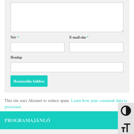
Név
*
E-mail cím
*
Honlap
This site uses Akismet to reduce spam.
Learn how your comment data is
processed.
Nagy kon
PROGRAMAJÁNLÓ
Betűmére