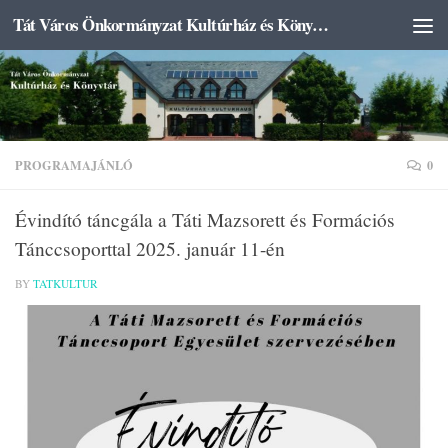
Tát Város Önkormányzat Kultúrház és Könyvtár
Skip to content
PROGRAMAJÁNLÓ
0
Évindító táncgála a Táti Mazsorett és Formációs
Tánccsoporttal 2025. január 11-én
BY
TATKULTUR