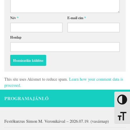
Név
*
E-mail cím
*
Honlap
This site uses Akismet to reduce spam.
Learn how your comment data is
processed.
PROGRAMAJÁNLÓ
Nagy kon
Betűmére
Festőkurzus Simon M. Veronikával – 2026.07.19. (vasárnap)