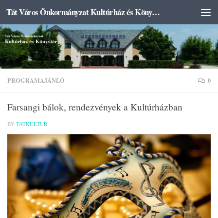
Tát Város Önkormányzat Kultúrház és Könyvtár
Skip to content
PROGRAMAJÁNLÓ
0
Farsangi bálok, rendezvények a Kultúrházban
BY
TATKULTUR