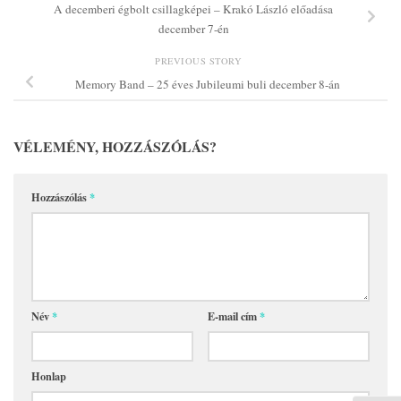
A decemberi égbolt csillagképei – Krakó László előadása
december 7-én
PREVIOUS STORY
Memory Band – 25 éves Jubileumi buli december 8-án
VÉLEMÉNY, HOZZÁSZÓLÁS?
Hozzászólás
*
Név
*
E-mail cím
*
Honlap