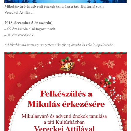
Mikulásváró és adventi énekek tanulása a táti Kultúrházban
Vereckei Attilával
2018. december 5-én (szerda)
– 09 óra iskola alsó tagozatosok
– 10 óra óvodások
A Mikulás másnap szervezetten érkezik az óvoda és iskola épületeibe!