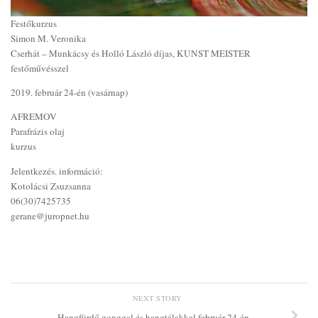
Festőkurzus
Simon M. Veronika
Cserhát – Munkácsy és Holló László díjas, KUNST MEISTER
festőművésszel
2019. február 24-én (vasárnap)
AFREMOV
Parafrázis olaj
kurzus
Jelentkezés. információ:
Kotolácsi Zsuzsanna
06(30)7425735
gerane@juropnet.hu
NEXT STORY
Hangfürdő gonggal és hangtálakkal február 24-én