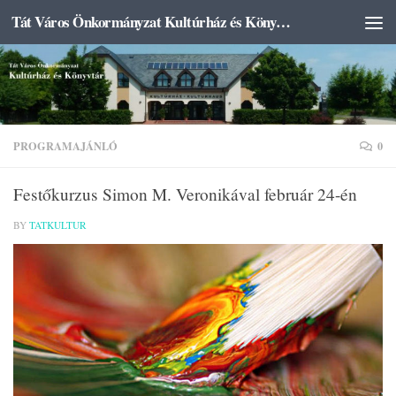
Tát Város Önkormányzat Kultúrház és Könyvtár
Skip to content
PROGRAMAJÁNLÓ
0
Festőkurzus Simon M. Veronikával február 24-én
BY
TATKULTUR