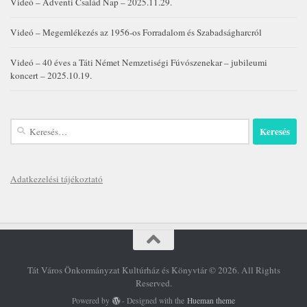
Videó – Adventi Család Nap – 2025.11.29.
Videó – Megemlékezés az 1956-os Forradalom és Szabadságharcról
Videó – 40 éves a Táti Német Nemzetiségi Fúvószenekar – jubileumi
koncert – 2025.10.19.
Keresés:
Adatkezelési tájékoztató
Tát Város Önkormányzat Kultúrház és Könyvtár © 2026. All Rights
Reserved.
Powered by
- Designed with the
Hueman theme