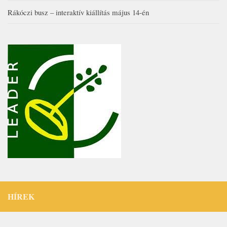
Rákóczi busz – interaktív kiállítás május 14-én
HÍREK