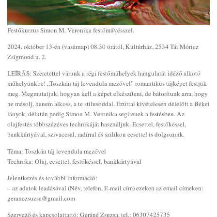
Festőkurzus Simon M. Veronika festőművésszel.
2024. október 13-én (vasárnap) 08.30 órától, Kultúrház, 2534 Tát Móricz
Zsigmond u. 2.
LEÍRÁS: Szeretettel várunk a régi festőműhelyek hangulatát idéző alkotó
műhelyünkbe! „Toszkán táj levendula mezővel” romantikus tájképet festjük
meg. Megmutatjuk, hogyan kell a képet elkészíteni, de bátorítunk arra, hogy
ne másolj, hanem alkoss, a te stílusoddal. Ezúttal kivételesen délelőtt a Békei
lányok, délután pedig Simon M. Veronika segítenek a festésben. Az
olajfestés többszázéves technikáját használjuk. Ecsettel, festőkéssel,
bankkártyával, szivaccsal, radírral és szilikon ecsettel is dolgozunk.
Téma: Toszkán táj levendula mezővel
Technika: Olaj, ecsettel, festőkéssel, bankkártyával
Jelentkezés és további információ:
– az adatok leadásával (Név, telefon, E-mail cím) ezeken az email címeken:
geranezsuzsa@gmail.com
Szervező és kapcsolattartó: Geráné Zsuzsa, tel.: 06307425735