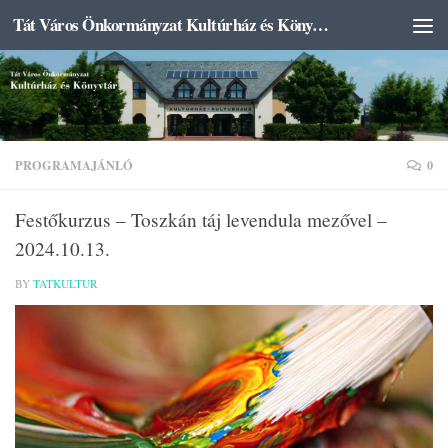
Tát Város Önkormányzat Kultúrház és Könyvtár
Skip to content
PROGRAMAJÁNLÓ
0
Festőkurzus – Toszkán táj levendula mezővel –
2024.10.13.
BY
TATKULTUR