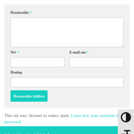
Hozzászólás
*
Név
*
E-mail cím
*
Honlap
This site uses Akismet to reduce spam.
Learn how your comment data is
Nagy kon
processed.