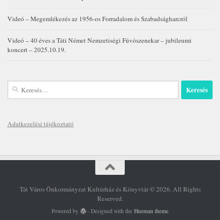
Videó – Megemlékezés az 1956-os Forradalom és Szabadságharcról
Videó – 40 éves a Táti Német Nemzetiségi Fúvószenekar – jubileumi
koncert – 2025.10.19.
Keresés:
Adatkezelési tájékoztató
Tát Város Önkormányzat Kultúrház és Könyvtár © 2026. All Rights
Reserved.
Powered by
- Designed with the
Hueman theme