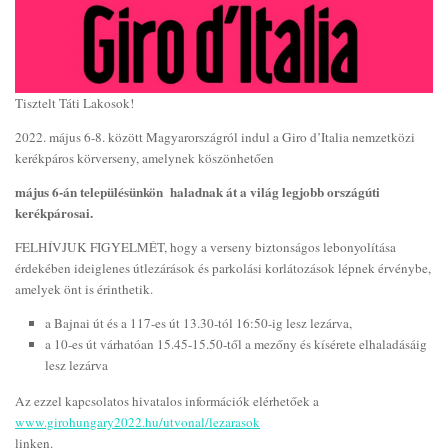
Tisztelt Táti Lakosok!
2022. május 6-8. között Magyarországról indul a Giro d’Italia nemzetközi
kerékpáros körverseny, amelynek köszönhetően
május 6-án településünkön haladnak át a világ legjobb országúti
kerékpárosai.
FELHÍVJUK FIGYELMÉT, hogy a verseny biztonságos lebonyolítása
érdekében ideiglenes útlezárások és parkolási korlátozások lépnek érvénybe,
amelyek önt is érinthetik.
a Bajnai út és a 117-es út 13.30-tól 16:50-ig lesz lezárva,
a 10-es út várhatóan 15.45-15.50-től a mezőny és kísérete elhaladásáig
lesz lezárva
Az ezzel kapcsolatos hivatalos információk elérhetőek a
www.girohungary2022.hu/utvonal/lezarasok
linken.