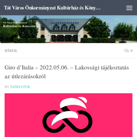
Tát Város Önkormányzat Kultúrház és Könyvtár
Skip to content
HÍREK
0
Giro d’Italia – 2022.05.06. – Lakossági tájékoztatás
az útlezárásokról
BY
TATKULTUR