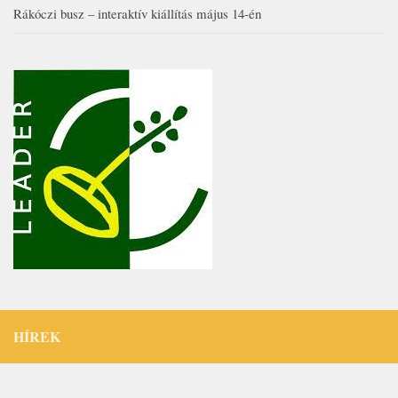
Rákóczi busz – interaktív kiállítás május 14-én
HÍREK