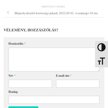
PREVIOUS STORY
Májusfa-díszítő közösségi piknik 2022.05.01. (vasárnap) 10 óra
VÉLEMÉNY, HOZZÁSZÓLÁS?
Hozzászólás
*
Nagy kon
Betűmére
Név
*
E-mail cím
*
Honlap