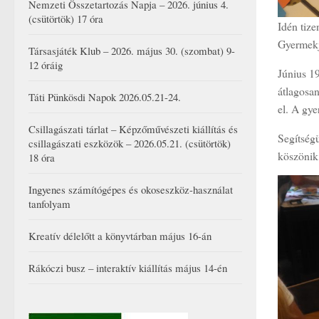
Nemzeti Összetartozás Napja – 2026. június 4.
(csütörtök) 17 óra
Idén tiz
Gyermekjó
Társasjáték Klub – 2026. május 30. (szombat) 9-
12 óráig
Június 19
átlagosan
Táti Pünkösdi Napok 2026.05.21-24.
el. A gye
Csillagászati tárlat – Képzőművészeti kiállítás és
Segítség
csillagászati eszközök – 2026.05.21. (csütörtök)
köszönik 
18 óra
Ingyenes számítógépes és okoseszköz-használat
tanfolyam
Kreatív délelőtt a könyvtárban május 16-án
Rákóczi busz – interaktív kiállítás május 14-én