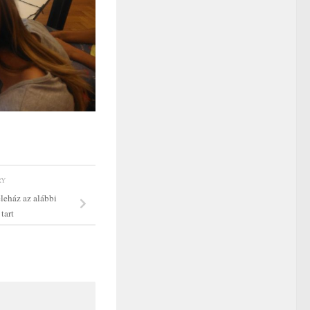
RY
leház az alábbi
tart