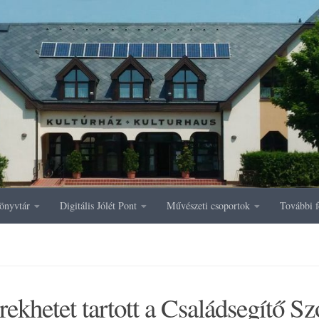
önyvtár
Digitális Jólét Pont
Művészeti csoportok
További f
ekhetet tartott a Családsegítő Sz