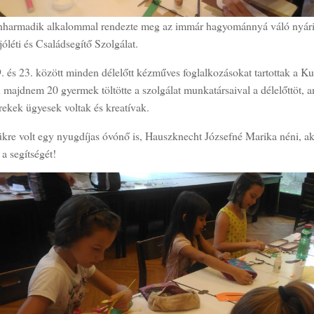
enharmadik alkalommal rendezte meg az immár hagyománnyá váló nyári
léti és Családsegítő Szolgálat.
. és 23. között minden délelőtt kézműves foglalkozásokat tartottak a K
 majdnem 20 gyermek töltötte a szolgálat munkatársaival a délelőttöt, a
rekek ügyesek voltak és kreatívak.
ükre volt egy nyugdíjas óvónő is, Hauszknecht Józsefné Marika néni, ak
a segítségét!