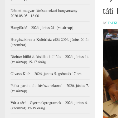
táti
Német-magyar fúvószenekari hangverseny
2026.08.05., 18.00
BY
TATK
Hangfürdő – 2026. június 21. (vasárnap)
Horgászbörze a Kultúrház előtt 2026. június 20-án
(szombat)
Richter hüllő és kisállat kiállítás – 2026. június 14.
(vasárnap) 15-17 óráig
Olvasó Klub – 2026. június 5. (péntek) 17 óra
Polka-parti a táti fúvószenekarral – 2026. június 7.
(vasárnap)
Vár a tér! – Gyermekprogramok – 2026. június 6.
(szombat) 15-19 óráig