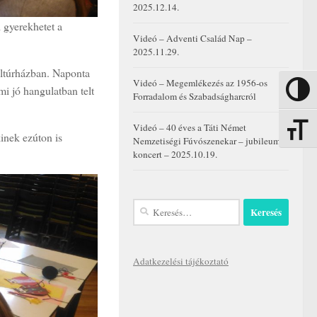
2025.12.14.
 gyerekhetet a
Videó – Adventi Család Nap –
2025.11.29.
ultúrházban. Naponta
Videó – Megemlékezés az 1956-os
mi jó hangulatban telt
Nagy kon
Forradalom és Szabadságharcról
Videó – 40 éves a Táti Német
Betűmére
inek ezúton is
Nemzetiségi Fúvószenekar – jubileumi
koncert – 2025.10.19.
Keresés:
Adatkezelési tájékoztató