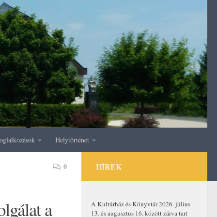
oglalkozások
Helytörténet
HÍREK
0
olgálat a
A Kultúrház és Könyvtár 2026. július
13. és augusztus 16. között zárva tart