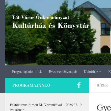
Skip to content
Programajánló, hírek
Éves eseménynaptár
Kultúrház
K
PROGRAMAJÁNLÓ
HÍREK
Gyer
Festőkurzus Simon M. Veronikával – 2026.07.19.
(vasárnap)