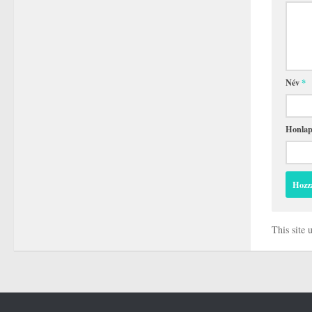
Név
*
Honla
This site