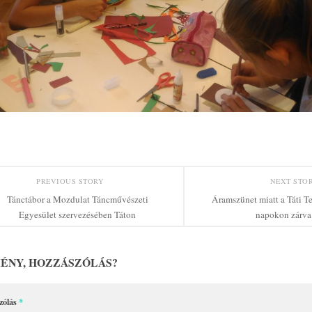
PREVIOUS STORY
NEXT STO
Tánctábor a Mozdulat Táncművészeti
Áramszünet miatt a Táti Te
Egyesület szervezésében Táton
napokon zárva 
ÉNY, HOZZÁSZÓLÁS?
zólás
*