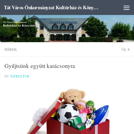
Tát Város Önkormányzat Kultúrház és Könyvtár
Skip to content
HÍREK
0
Gyűjtsünk együtt karácsonyra
BY
TATKULTUR