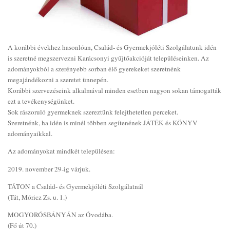
A korábbi évekhez hasonlóan, Család- és Gyermekjóléti Szolgálatunk idén
is szeretné megszervezni Karácsonyi gyűjtőakcióját településeinken. Az
adományokból a szerényebb sorban élő gyerekeket szeretnénk
megajándékozni a szeretet ünnepén.
Korábbi szervezéseink alkalmával minden esetben nagyon sokan támogatták
ezt a tevékenységünket.
Sok rászoruló gyermeknek szereztünk felejthetetlen perceket.
Szeretnénk, ha idén is minél többen segítenének JÁTÉK és KÖNYV
adományaikkal.
Az adományokat mindkét településen:
2019. november 29-ig várjuk.
TÁTON a Család- és Gyermekjóléti Szolgálatnál
(Tát, Móricz Zs. u. 1.)
MOGYORÓSBÁNYÁN az Óvodába.
(Fő út 70.)