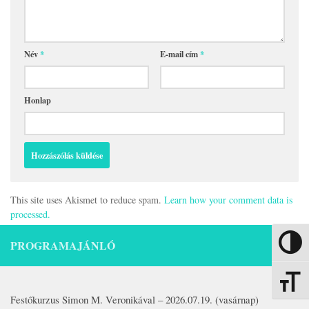
Név
*
E-mail cím
*
Honlap
This site uses Akismet to reduce spam.
Learn how your comment data is
processed.
PROGRAMAJÁNLÓ
Nagy kon
Betűmére
Festőkurzus Simon M. Veronikával – 2026.07.19. (vasárnap)