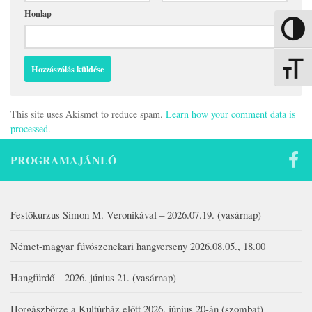
Honlap
Nagy kon
Betűmére
This site uses Akismet to reduce spam.
Learn how your comment data is
processed.
PROGRAMAJÁNLÓ
Festőkurzus Simon M. Veronikával – 2026.07.19. (vasárnap)
Német-magyar fúvószenekari hangverseny 2026.08.05., 18.00
Hangfürdő – 2026. június 21. (vasárnap)
Horgászbörze a Kultúrház előtt 2026. június 20-án (szombat)