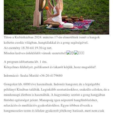
Táton a Kultúrházban 2024. március 17-én elmerülünk ismét a hangok
keltette csodás világban, hangtálakkal és a gong segítségével.
Az esemény 18.30-tól 19.30-ig tart.
Minden kedves érdeklődőt várunk szeretettel!
A program időtartama kb. 1 óra.
Kényelmes fekhelyet, polifoamot és takarót kérjük, hozz magaddal!
Információ: Szalai Matild +36-20-4179680
Gongokat kb. 6000 éve használnak. Indonéz hangszer, de a legrégebbi
példányt Kínában találták. Leginkább szertartásokhoz, szakrális célokra, de a
mindennapi életben is használták. A hagyomány szerint a gong hangjában
fürödni egészséget jelent. Manapság igen népszerű hangfürdőzéshez,
relaxációs és meditációs gyakorlatokhoz. Egyre többen élvezik a
hangmasszázs testre és lélekre gyakorolt jótékony hatásait, mert nem csak