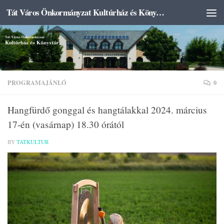
Tát Város Önkormányzat Kultúrház és Könyvtár
Skip to content
PROGRAMAJÁNLÓ
0
Hangfürdő gonggal és hangtálakkal 2024. március
17-én (vasárnap) 18.30 órától
BY
TATKULTUR