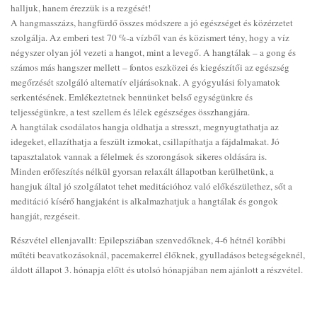
halljuk, hanem érezzük is a rezgését!
A hangmasszázs, hangfürdő összes módszere a jó egészséget és közérzetet
szolgálja. Az emberi test 70 %-a vízből van és közismert tény, hogy a víz
négyszer olyan jól vezeti a hangot, mint a levegő. A hangtálak – a gong és
számos más hangszer mellett – fontos eszközei és kiegészítői az egészség
megőrzését szolgáló alternatív eljárásoknak. A gyógyulási folyamatok
serkentésének. Emlékeztetnek bennünket belső egységünkre és
teljességünkre, a test szellem és lélek egészséges összhangjára.
A hangtálak csodálatos hangja oldhatja a stresszt, megnyugtathatja az
idegeket, ellazíthatja a feszült izmokat, csillapíthatja a fájdalmakat. Jó
tapasztalatok vannak a félelmek és szorongások sikeres oldására is.
Minden erőfeszítés nélkül gyorsan relaxált állapotban kerülhetünk, a
hangjuk által jó szolgálatot tehet meditációhoz való előkészülethez, sőt a
meditáció kísérő hangjaként is alkalmazhatjuk a hangtálak és gongok
hangját, rezgéseit.
Részvétel ellenjavallt: Epilepsziában szenvedőknek, 4-6 hétnél korábbi
műtéti beavatkozásoknál, pacemakerrel élőknek, gyulladásos betegségeknél,
áldott állapot 3. hónapja előtt és utolsó hónapjában nem ajánlott a részvétel.