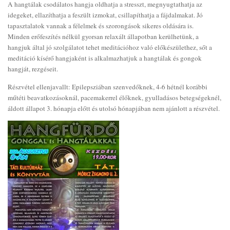
A hangtálak csodálatos hangja oldhatja a stresszt, megnyugtathatja az
idegeket, ellazíthatja a feszült izmokat, csillapíthatja a fájdalmakat. Jó
tapasztalatok vannak a félelmek és szorongások sikeres oldására is.
Minden erőfeszítés nélkül gyorsan relaxált állapotban kerülhetünk, a
hangjuk által jó szolgálatot tehet meditációhoz való előkészülethez, sőt a
meditáció kísérő hangjaként is alkalmazhatjuk a hangtálak és gongok
hangját, rezgéseit.
Részvétel ellenjavallt: Epilepsziában szenvedőknek, 4-6 hétnél korábbi
műtéti beavatkozásoknál, pacemakerrel élőknek, gyulladásos betegségeknél,
áldott állapot 3. hónapja előtt és utolsó hónapjában nem ajánlott a részvétel.