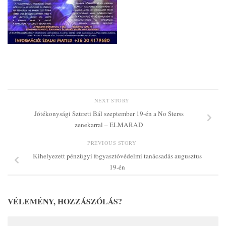
NEXT STORY
Jótékonysági Szüreti Bál szeptember 19-én a No Sterss
zenekarral – ELMARAD
PREVIOUS STORY
Kihelyezett pénzügyi fogyasztóvédelmi tanácsadás augusztus
19-én
VÉLEMÉNY, HOZZÁSZÓLÁS?