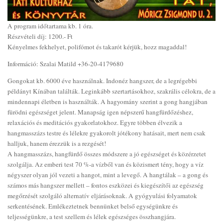
A program időtartama kb. 1 óra.
Részvételi díj: 1200.- Ft
Kényelmes fekhelyet, polifómot és takarót kérjük, hozz magaddal!
Információ: Szalai Matild +36-20-4179680
Gongokat kb. 6000 éve használnak. Indonéz hangszer, de a legrégebbi
példányt Kínában találták. Leginkább szertartásokhoz, szakrális célokra, de a
mindennapi életben is használták. A hagyomány szerint a gong hangjában
fürödni egészséget jelent. Manapság igen népszerű hangfürdőzéshez,
relaxációs és meditációs gyakorlatokhoz. Egyre többen élvezik a
hangmasszázs testre és lélekre gyakorolt jótékony hatásait, mert nem csak
halljuk, hanem érezzük is a rezgését!
A hangmasszázs, hangfürdő összes módszere a jó egészséget és közérzetet
szolgálja. Az emberi test 70 %-a vízből van és közismert tény, hogy a víz
négyszer olyan jól vezeti a hangot, mint a levegő. A hangtálak – a gong és
számos más hangszer mellett – fontos eszközei és kiegészítői az egészség
megőrzését szolgáló alternatív eljárásoknak. A gyógyulási folyamatok
serkentésének. Emlékeztetnek bennünket belső egységünkre és
teljességünkre, a test szellem és lélek egészséges összhangjára.