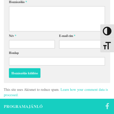
Hozzászólás
*
Nagy kon
Név
*
E-mail cím
*
Betűmére
Honlap
This site uses Akismet to reduce spam.
Learn how your comment data is
processed.
PROGRAMAJÁNLÓ