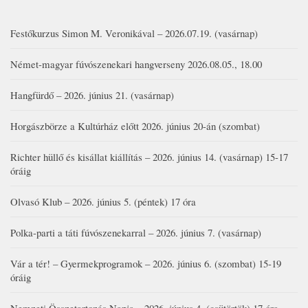
Festőkurzus Simon M. Veronikával – 2026.07.19. (vasárnap)
Német-magyar fúvószenekari hangverseny 2026.08.05., 18.00
Hangfürdő – 2026. június 21. (vasárnap)
Horgászbörze a Kultúrház előtt 2026. június 20-án (szombat)
Richter hüllő és kisállat kiállítás – 2026. június 14. (vasárnap) 15-17
óráig
Olvasó Klub – 2026. június 5. (péntek) 17 óra
Polka-parti a táti fúvószenekarral – 2026. június 7. (vasárnap)
Vár a tér! – Gyermekprogramok – 2026. június 6. (szombat) 15-19
óráig
Nemzeti Összetartozás Napja – 2026. június 4. (csütörtök) 17 óra