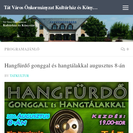
Tát Város Önkormányzat Kultúrház és Könyvtár
Skip to content
PROGRAMAJÁNLÓ
0
Hangfürdő gonggal és hangtálakkal augusztus 8-án
BY
TATKULTUR